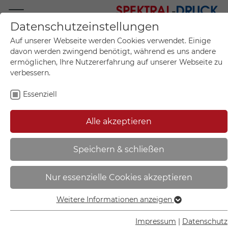
Datenschutzeinstellungen
Mo.-Fr. 09:00-17:00
Auf unserer Webseite werden Cookies verwendet. Einige
+49 (0)711 55 75 25
davon werden zwingend benötigt, während es uns andere
ermöglichen, Ihre Nutzererfahrung auf unserer Webseite zu
verbessern.
Essenziell
Mein Konto
0
Artikel im Warenkorb.
Produktanfrage
Kontak
Alle akzeptieren
inkl. MwSt.
Mein Warenkorb
Start
Sie sind hier:
Speichern & schließen
Phos Wegweiser aus Edelstahl |
Nur essenzielle Cookies akzeptieren
Toilettenschild mit Symbol WC
und Pfeil rechtsweisend - PK1210
Weitere Informationen anzeigen
Essenziell
Essenzielle Cookies werden für grundlegende Funktionen
Impressum
|
Datenschutz