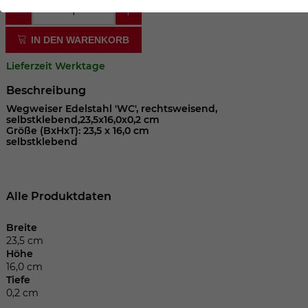
der Webseite benötigt. Dadurch ist gewährleistet, dass
die Webseite einwandfrei funktioniert.
IN DEN WARENKORB
Cookie-Informationen anzeigen
Name
cookie_optin
Lieferzeit Werktage
Anbieter
Beschreibung
Laufzeit
1 Jahr
Wegweiser Edelstahl 'WC', rechtsweisend,
selbstklebend,23,5x16,0x0,2 cm
Größe (BxHxT): 23,5 x 16,0 cm
Dieses Cookie wird verwendet, um Ihre
selbstklebend
Zweck
Cookie-Einstellungen für diese Website
zu speichern.
Alle Produktdaten
Name
SgCookieOptin.lastPreferences
Breite
23,5 cm
Anbieter
Höhe
16,0 cm
Laufzeit
1 Jahr
Tiefe
0,2 cm