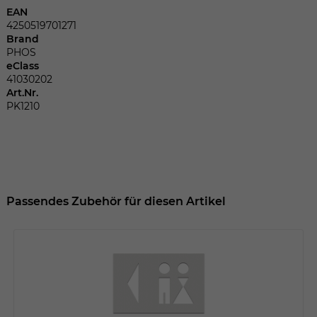
Dieser Wert speichert Ihre Consent-
EAN
Einstellungen. Unter anderem eine
4250519701271
zufällig generierte ID, für die historische
Brand
Zweck
Speicherung Ihrer vorgenommen
PHOS
Einstellungen, falls der Webseiten-
eClass
Betreiber dies eingestellt hat.
41030202
Art.Nr.
PK1210
Name
fe_typo_user
Anbieter
TYPO3
Laufzeit
Sitzungsende
Passendes Zubehör für diesen Artikel
Wir installiert sobald sich der Nutzer an
Zweck
der Webseite anmeldet. Dient zum
festhalten des Login Status.