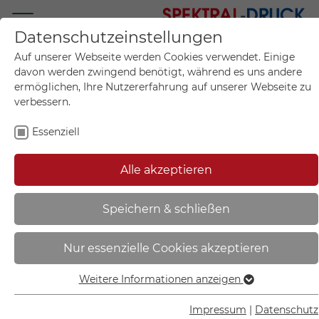
Datenschutzeinstellungen
Mo.-Fr. 09:00-17:00
Auf unserer Webseite werden Cookies verwendet. Einige
+49 (0)711 55 75 25
davon werden zwingend benötigt, während es uns andere
ermöglichen, Ihre Nutzererfahrung auf unserer Webseite zu
verbessern.
Essenziell
Mein Konto
0
Artikel im Warenkorb.
Produktanfrage
Kontak
Alle akzeptieren
inkl. MwSt.
Mein Warenkorb
Speichern & schließen
Nur essenzielle Cookies akzeptieren
Weitere Informationen anzeigen
Essenziell
Essenzielle Cookies werden für grundlegende Funktionen
Impressum
|
Datenschutz