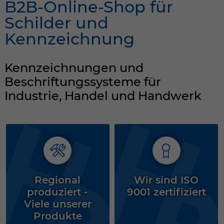
Dieser Wert speichert Ihre Consent-
B2B-Online-Shop für
Einstellungen. Unter anderem eine
Schilder und
zufällig generierte ID, für die historische
Zweck
Kennzeichnung
Speicherung Ihrer vorgenommen
Einstellungen, falls der Webseiten-
Betreiber dies eingestellt hat.
Kennzeichnungen und
Beschriftungssysteme für
Name
fe_typo_user
Industrie, Handel und Handwerk
Anbieter
TYPO3
Laufzeit
Sitzungsende
Wir installiert sobald sich der Nutzer an
Zweck
der Webseite anmeldet. Dient zum
Regional
Wir sind ISO
festhalten des Login Status.
produziert -
9001 zertifiziert
Viele unserer
Produkte