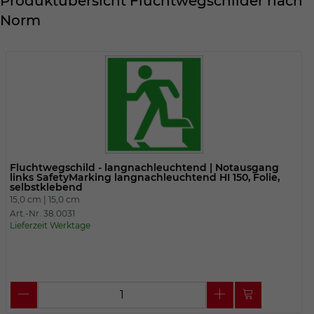
Produktübersicht Fluchtwegschilder nach
Dieser Wert speichert Ihre Consent-
Einstellungen. Unter anderem eine
Norm
zufällig generierte ID, für die historische
Zweck
Speicherung Ihrer vorgenommen
Einstellungen, falls der Webseiten-
Betreiber dies eingestellt hat.
Name
fe_typo_user
Anbieter
TYPO3
Fluchtwegschild - langnachleuchtend | Notausgang
links SafetyMarking langnachleuchtend HI 150, Folie,
selbstklebend
Laufzeit
Sitzungsende
15,0 cm |
15,0 cm
Art.-Nr. 38.0031
Wir installiert sobald sich der Nutzer an
Lieferzeit Werktage
Zweck
der Webseite anmeldet. Dient zum
festhalten des Login Status.