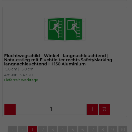
Fluchtwegschild - Winkel - langnachleuchtend |
Notausstieg mit Fluchtleiter rechts SafetyMarking
langnachleuchtend HI 150 Aluminium
15,0 cm |
15,0 cm
Art.-Nr. 15.A2120
Lieferzeit Werktage
«
‹
1
2
3
4
5
6
7
8
9
10