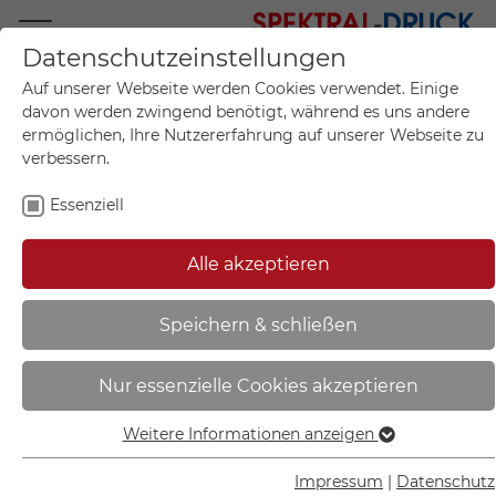
Datenschutzeinstellungen
Mo.-Fr. 09:00-17:00
Auf unserer Webseite werden Cookies verwendet. Einige
+49 (0)711 55 75 25
davon werden zwingend benötigt, während es uns andere
ermöglichen, Ihre Nutzererfahrung auf unserer Webseite zu
verbessern.
Essenziell
Mein Konto
0
Artikel im Warenkorb.
Produktanfrage
Kontak
Alle akzeptieren
inkl. MwSt.
Mein Warenkorb
Sie sind hier:
Speichern & schließen
Start
Sortiment
Rettungs- und Fluchtwegkennzeichnung
Fluchtwegschilder nach Norm
Nur essenzielle Cookies akzeptieren
Weitere Informationen anzeigen
Essenziell
Essenzielle Cookies werden für grundlegende Funktionen
Impressum
|
Datenschutz