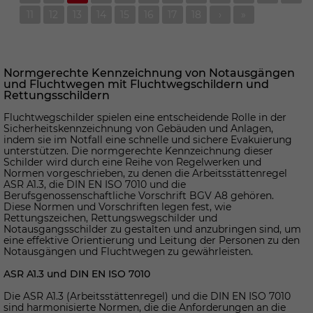
11
12
13
14
15
16
17
18
›
»
Normgerechte Kennzeichnung von Notausgängen
und Fluchtwegen mit Fluchtwegschildern und
Rettungsschildern
Fluchtwegschilder spielen eine entscheidende Rolle in der
Sicherheitskennzeichnung von Gebäuden und Anlagen,
indem sie im Notfall eine schnelle und sichere Evakuierung
unterstützen. Die normgerechte Kennzeichnung dieser
Schilder wird durch eine Reihe von Regelwerken und
Normen vorgeschrieben, zu denen die Arbeitsstättenregel
ASR A1.3, die DIN EN ISO 7010 und die
Berufsgenossenschaftliche Vorschrift BGV A8 gehören.
Diese Normen und Vorschriften legen fest, wie
Rettungszeichen, Rettungswegschilder und
Notausgangsschilder zu gestalten und anzubringen sind, um
eine effektive Orientierung und Leitung der Personen zu den
Notausgängen und Fluchtwegen zu gewährleisten.
ASR A1.3 und DIN EN ISO 7010
Die ASR A1.3 (Arbeitsstättenregel) und die DIN EN ISO 7010
sind harmonisierte Normen, die die Anforderungen an die