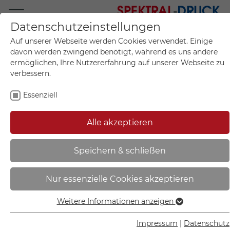
Datenschutzeinstellungen
Mo.-Fr. 09:00-17:00
Auf unserer Webseite werden Cookies verwendet. Einige
+49 (0)711 55 75 25
davon werden zwingend benötigt, während es uns andere
ermöglichen, Ihre Nutzererfahrung auf unserer Webseite zu
verbessern.
Essenziell
Mein Konto
0
Artikel im Warenkorb.
Produktanfrage
Kontak
Alle akzeptieren
inkl. MwSt.
Mein Warenkorb
Sie sind hier:
Speichern & schließen
Start
Sortiment
Maschinenkennzeichnung
Drehrichtungspfeile
Nur essenzielle Cookies akzeptieren
Weitere Informationen anzeigen
Essenziell
Essenzielle Cookies werden für grundlegende Funktionen
Impressum
|
Datenschutz