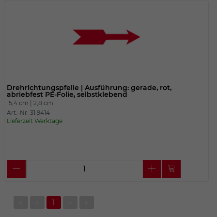
Drehrichtungspfeile | Ausführung: gerade, rot,
abriebfest PE-Folie, selbstklebend
15,4 cm |
2,8 cm
Art.-Nr. 31.9414
Lieferzeit Werktage
«
‹
1
›
»