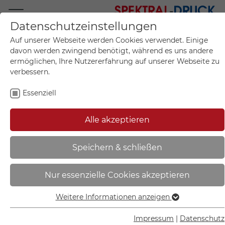
Datenschutzeinstellungen
Mo.-Fr. 09:00-17:00
Auf unserer Webseite werden Cookies verwendet. Einige
+49 (0)711 55 75 25
davon werden zwingend benötigt, während es uns andere
ermöglichen, Ihre Nutzererfahrung auf unserer Webseite zu
verbessern.
Essenziell
Mein Konto
0
Artikel im Warenkorb.
Produktanfrage
Kontak
Alle akzeptieren
inkl. MwSt.
Mein Warenkorb
Start
Sie sind hier:
Speichern & schließen
Abfallkennzeichnung - Textschild |
Nur essenzielle Cookies akzeptieren
Altglas - 35.6609
Weitere Informationen anzeigen
Essenziell
Essenzielle Cookies werden für grundlegende Funktionen
Impressum
|
Datenschutz