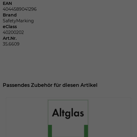
Dieser Wert speichert Ihre Consent-
EAN
Einstellungen. Unter anderem eine
4044589041296
zufällig generierte ID, für die historische
Brand
Zweck
Speicherung Ihrer vorgenommen
SafetyMarking
eClass
Einstellungen, falls der Webseiten-
40200202
Betreiber dies eingestellt hat.
Art.Nr.
35.6609
Name
fe_typo_user
Anbieter
TYPO3
Laufzeit
Sitzungsende
Passendes Zubehör für diesen Artikel
Wir installiert sobald sich der Nutzer an
Zweck
der Webseite anmeldet. Dient zum
festhalten des Login Status.