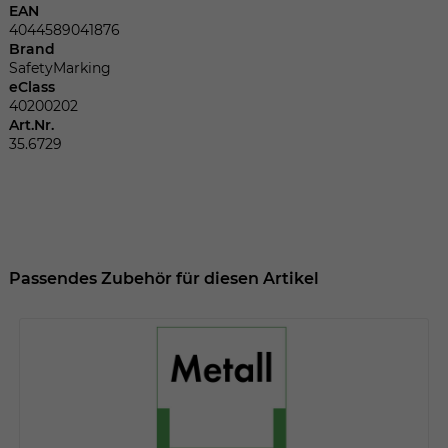
Dieser Wert speichert Ihre Consent-
EAN
Einstellungen. Unter anderem eine
4044589041876
zufällig generierte ID, für die historische
Brand
Zweck
Speicherung Ihrer vorgenommen
SafetyMarking
eClass
Einstellungen, falls der Webseiten-
40200202
Betreiber dies eingestellt hat.
Art.Nr.
35.6729
Name
fe_typo_user
Anbieter
TYPO3
Laufzeit
Sitzungsende
Passendes Zubehör für diesen Artikel
Wir installiert sobald sich der Nutzer an
Zweck
der Webseite anmeldet. Dient zum
festhalten des Login Status.