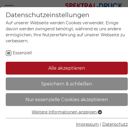
Datenschutzeinstellungen
Mo.-Fr. 09:00-17:00
Auf unserer Webseite werden Cookies verwendet. Einige
+49 (0)711 55 75 25
davon werden zwingend benötigt, während es uns andere
ermöglichen, Ihre Nutzererfahrung auf unserer Webseite zu
verbessern.
Essenziell
Mein Konto
0
Artikel im Warenkorb.
Produktanfrage
Kontak
Alle akzeptieren
inkl. MwSt.
Mein Warenkorb
Start
Sie sind hier:
Speichern & schließen
Abfallkennzeichnung - Textschild |
Nur essenzielle Cookies akzeptieren
Metall - 35.6729
Weitere Informationen anzeigen
Essenziell
Essenzielle Cookies werden für grundlegende Funktionen
Impressum
|
Datenschutz