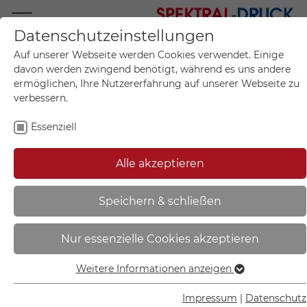
Datenschutzeinstellungen
Mo.-Fr. 09:00-17:00
Auf unserer Webseite werden Cookies verwendet. Einige
+49 (0)711 55 75 25
davon werden zwingend benötigt, während es uns andere
ermöglichen, Ihre Nutzererfahrung auf unserer Webseite zu
verbessern.
Essenziell
Mein Konto
0
Artikel im Warenkorb.
Produktanfrage
Kontak
Alle akzeptieren
inkl. MwSt.
Mein Warenkorb
Start
Sie sind hier:
Speichern & schließen
Aufkleber zum Vogelschutz |
Nur essenzielle Cookies akzeptieren
Symbol -Bussard- - 21.5882
Weitere Informationen anzeigen
Essenziell
Essenzielle Cookies werden für grundlegende Funktionen
Impressum
|
Datenschutz