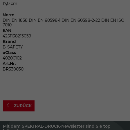
Dieser Wert speichert Ihre Consent-
17,0 cm
Einstellungen. Unter anderem eine
zufällig generierte ID, für die historische
Norm
Zweck
Speicherung Ihrer vorgenommen
DIN EN 1838 DIN EN 60598-1 DIN EN 60598-2-22 DIN EN ISO
7010
Einstellungen, falls der Webseiten-
EAN
Betreiber dies eingestellt hat.
4251138213039
Brand
B-SAFETY
Name
fe_typo_user
eClass
40200102
Art.Nr.
Anbieter
TYPO3
BR530030
Laufzeit
Sitzungsende
Wir installiert sobald sich der Nutzer an
Zweck
der Webseite anmeldet. Dient zum
festhalten des Login Status.
ZURÜCK
Mit dem SPEKTRAL-DRUCK-Newsletter sind Sie top