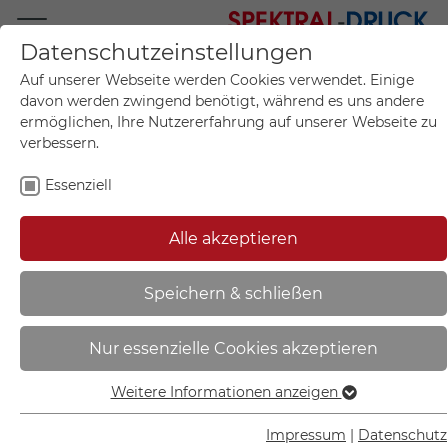
Datenschutzeinstellungen
Mo.-Fr. 09:00-17:00
Auf unserer Webseite werden Cookies verwendet. Einige
+49 (0)711 55 75 25
davon werden zwingend benötigt, während es uns andere
ermöglichen, Ihre Nutzererfahrung auf unserer Webseite zu
verbessern.
Essenziell
Mein Konto
0
Artikel im Warenkorb.
Produktanfrage
Kontak
Alle akzeptieren
inkl. MwSt.
Mein Warenkorb
Start
Sie sind hier:
Speichern & schließen
B-Lite E-LUX STANDARD
Nur essenzielle Cookies akzeptieren
Sicherheits- und
Rettungszeichenleuchte | mit
Weitere Informationen anzeigen
Essenziell
LED-Leuchtmittel, zur Wand- und
Essenzielle Cookies werden für grundlegende Funktionen
Impressum
|
Datenschutz
Deckenmontage - BR530030