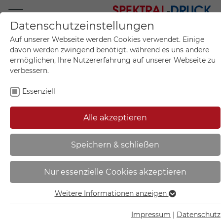
Datenschutzeinstellungen
Mo.-Fr. 09:00-17:00
Auf unserer Webseite werden Cookies verwendet. Einige
+49 (0)711 55 75 25
davon werden zwingend benötigt, während es uns andere
ermöglichen, Ihre Nutzererfahrung auf unserer Webseite zu
verbessern.
Essenziell
Mein Konto
0
Artikel im Warenkorb.
Produktanfrage
Kontak
Alle akzeptieren
inkl. MwSt.
Mein Warenkorb
Start
Sie sind hier:
Speichern & schließen
Brandschutz-Zusatzschild -
Nur essenzielle Cookies akzeptieren
langnachleuchtend |
Richtungsangabe rechts/links -
Weitere Informationen anzeigen
Essenziell
15.2709
Essenzielle Cookies werden für grundlegende Funktionen
Impressum
|
Datenschutz