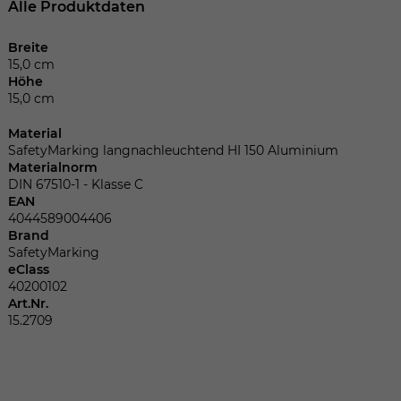
Dieser Wert speichert Ihre Consent-
Alle Produktdaten
Einstellungen. Unter anderem eine
zufällig generierte ID, für die historische
Breite
Zweck
Speicherung Ihrer vorgenommen
15,0 cm
Einstellungen, falls der Webseiten-
Höhe
15,0 cm
Betreiber dies eingestellt hat.
Material
SafetyMarking langnachleuchtend HI 150 Aluminium
Name
fe_typo_user
Materialnorm
DIN 67510-1 - Klasse C
Anbieter
TYPO3
EAN
4044589004406
Brand
Laufzeit
Sitzungsende
SafetyMarking
eClass
Wir installiert sobald sich der Nutzer an
40200102
Zweck
der Webseite anmeldet. Dient zum
Art.Nr.
15.2709
festhalten des Login Status.