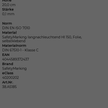
Höhe
Dieser Wert speichert Ihre Consent-
20,0 cm
Einstellungen. Unter anderem eine
Stärke
zufällig generierte ID, für die historische
Zweck
0,1 mm
Speicherung Ihrer vorgenommen
Einstellungen, falls der Webseiten-
Norm
Betreiber dies eingestellt hat.
DIN EN ISO 7010
Material
SafetyMarking langnachleuchtend HI 150, Folie,
selbstklebend
Name
fe_typo_user
Materialnorm
DIN 67510-1 - Klasse C
Anbieter
TYPO3
EAN
4044589372437
Brand
Laufzeit
Sitzungsende
SafetyMarking
eClass
Wir installiert sobald sich der Nutzer an
40200202
Zweck
der Webseite anmeldet. Dient zum
Art.Nr.
festhalten des Login Status.
38.A5185