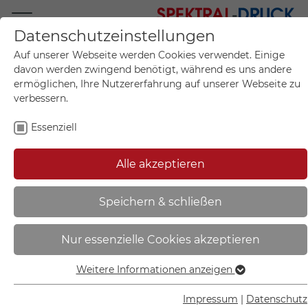
Datenschutzeinstellungen
Mo.-Fr. 09:00-17:00
Auf unserer Webseite werden Cookies verwendet. Einige
+49 (0)711 55 75 25
davon werden zwingend benötigt, während es uns andere
ermöglichen, Ihre Nutzererfahrung auf unserer Webseite zu
verbessern.
Essenziell
Mein Konto
0
Artikel im Warenkorb.
Produktanfrage
Kontak
Alle akzeptieren
inkl. MwSt.
Mein Warenkorb
Start
Sie sind hier:
Speichern & schließen
Brandschutzschild -
Nur essenzielle Cookies akzeptieren
langnachleuchtend | Mittel und
Geräte zur Brandbekämpfung -
Weitere Informationen anzeigen
Essenziell
38.A5185
Essenzielle Cookies werden für grundlegende Funktionen
Impressum
|
Datenschutz