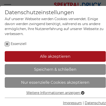
Datenschutzeinstellungen
Mo.-Fr. 09:00-17:00
Auf unserer Webseite werden Cookies verwendet. Einige
+49 (0)711 55 75 25
davon werden zwingend benötigt, während es uns andere
ermöglichen, Ihre Nutzererfahrung auf unserer Webseite zu
verbessern.
Essenziell
Mein Konto
0
Artikel im Warenkorb.
Produktanfrage
Kontak
Alle akzeptieren
inkl. MwSt.
Mein Warenkorb
Start
Sie sind hier:
Speichern & schließen
Brandschutzschild | Mittel und
Nur essenzielle Cookies akzeptieren
Geräte zur Brandbekämpfung -
43.A5180
Weitere Informationen anzeigen
Essenziell
Essenzielle Cookies werden für grundlegende Funktionen
Impressum
|
Datenschutz