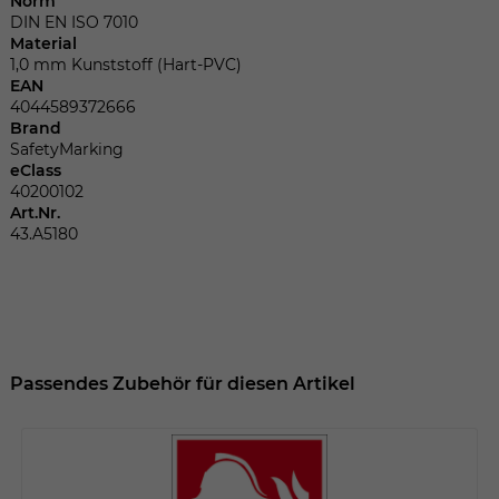
Norm
Dieser Wert speichert Ihre Consent-
DIN EN ISO 7010
Einstellungen. Unter anderem eine
Material
zufällig generierte ID, für die historische
Zweck
1,0 mm Kunststoff (Hart-PVC)
Speicherung Ihrer vorgenommen
EAN
Einstellungen, falls der Webseiten-
4044589372666
Betreiber dies eingestellt hat.
Brand
SafetyMarking
eClass
40200102
Name
fe_typo_user
Art.Nr.
43.A5180
Anbieter
TYPO3
Laufzeit
Sitzungsende
Wir installiert sobald sich der Nutzer an
Zweck
der Webseite anmeldet. Dient zum
Passendes Zubehör für diesen Artikel
festhalten des Login Status.