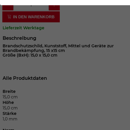
der Webseite benötigt. Dadurch ist gewährleistet, dass
die Webseite einwandfrei funktioniert.
IN DEN WARENKORB
Cookie-Informationen anzeigen
Name
cookie_optin
Lieferzeit Werktage
Anbieter
Beschreibung
Laufzeit
1 Jahr
Brandschutzschild, Kunststoff, Mittel und Geräte zur
Brandbekämpfung, 15 x15 cm
Größe (BxH): 15,0 x 15,0 cm
Dieses Cookie wird verwendet, um Ihre
Zweck
Cookie-Einstellungen für diese Website
zu speichern.
Alle Produktdaten
Name
SgCookieOptin.lastPreferences
Breite
15,0 cm
Höhe
Anbieter
15,0 cm
Stärke
Laufzeit
1 Jahr
1,0 mm