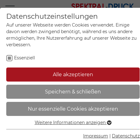
Datenschutzeinstellungen
Mo.-Fr. 09:00-17:00
Auf unserer Webseite werden Cookies verwendet. Einige
+49 (0)711 55 75 25
davon werden zwingend benötigt, während es uns andere
ermöglichen, Ihre Nutzererfahrung auf unserer Webseite zu
verbessern.
Essenziell
Mein Konto
0
Artikel im Warenkorb.
Produktanfrage
Kontak
Alle akzeptieren
inkl. MwSt.
Mein Warenkorb
Start
Sie sind hier:
Speichern & schließen
Brandschutzschild - Winkel -
Nur essenzielle Cookies akzeptieren
langnachleuchtend | Feuerlöscher
- 15.A5030
Weitere Informationen anzeigen
Essenziell
Essenzielle Cookies werden für grundlegende Funktionen
Impressum
|
Datenschutz