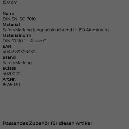
Dieser Wert speichert Ihre Consent-
15,0 cm
Einstellungen. Unter anderem eine
zufällig generierte ID, für die historische
Norm
Zweck
DIN EN ISO 7010
Speicherung Ihrer vorgenommen
Material
Einstellungen, falls der Webseiten-
SafetyMarking langnachleuchtend HI 150 Aluminium
Betreiber dies eingestellt hat.
Materialnorm
DIN 67510-1 - Klasse C
EAN
Name
fe_typo_user
4044589368430
Brand
SafetyMarking
Anbieter
TYPO3
eClass
40200102
Laufzeit
Sitzungsende
Art.Nr.
15.A5030
Wir installiert sobald sich der Nutzer an
Zweck
der Webseite anmeldet. Dient zum
festhalten des Login Status.
Passendes Zubehör für diesen Artikel