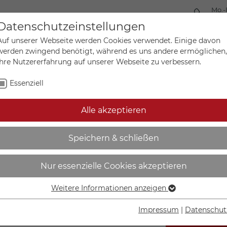
Mo.-
+49 
Datenschutzeinstellungen
Auf unserer Webseite werden Cookies verwendet. Einige davon
werden zwingend benötigt, während es uns andere ermöglichen,
Ihre Nutzererfahrung auf unserer Webseite zu verbessern.
Mein Ko
Sonderanfertigungen
Essenziell
Alle akzeptieren
s 1 x 6 mm Sicherheitsgla
Speichern & schließen
451
Nur essenzielle Cookies akzeptieren
Weitere Informationen anzeigen
Essenziell
Essenzielle Cookies werden für grundlegende Funktionen der
Impressum
|
Datenschut
Webseite benötigt. Dadurch ist gewährleistet, dass die
IN DEN W