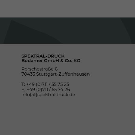
SPEKTRAL-DRUCK
Bodamer GmbH & Co. KG
Porschestraße 6
70435 Stuttgart-Zuffenhausen
T: +49 (0)711 / 55 75 25
F: +49 (0)711 / 55 74 26
info(at)spektraldruck.de