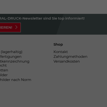
Einstellungen. Unter anderem eine zufällig
generierte ID, für die historische
Zweck
Speicherung Ihrer vorgenommen
Einstellungen, falls der Webseiten-
AL-DRUCK-Newsletter sind Sie top informiert!
Betreiber dies eingestellt hat.
IEREN!
Name
fe_typo_user
Shop
Anbieter
TYPO3
(lagerhaltig)
Kontakt
fertigungen
Zahlungmethoden
Laufzeit
Sitzungsende
tkennzeichnung
Versandkosten
echt
etten
Wir installiert sobald sich der Nutzer an der
ilder
Zweck
Webseite anmeldet. Dient zum festhalten
childer nach Norm
des Login Status.