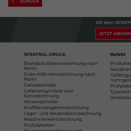
ZURÜCK
Mit dem SPEKTR
JETZT ABONN
SPEKTRAL-DRUCK
Beliebt
Brandschutzkennzeichnung nach
Produkte 
Norm
Sonderan
Erste-Hilfe-Kennzeichnung nach
Gefahrgu
Norm
normger
Gebotsschilder
Prüfplak
Gefahrensymbole und
Typensch
Kennzeichnung
Verbotss
Hinweisschilder
Kraftfahrzeugkennzeichnung
Lager- und Versandkennzeichnung
Maschinenkennzeichnung
Prüfplaketten
Raumkennzeichnung und