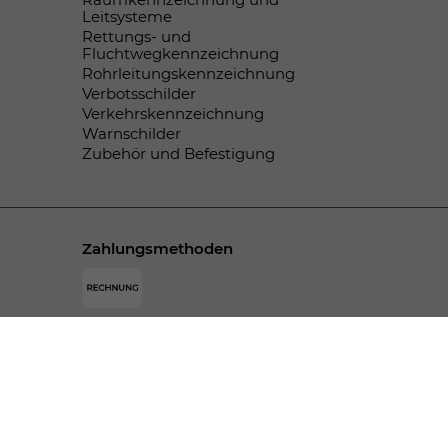
Leitsysteme
Rettungs- und
Fluchtwegkennzeichnung
Rohrleitungskennzeichnung
Verbotsschilder
Verkehrskennzeichnung
Warnschilder
Zubehör und Befestigung
Zahlungsmethoden
© SPEKTRAL-DRUCK Bodamer GmbH & Co. KG -