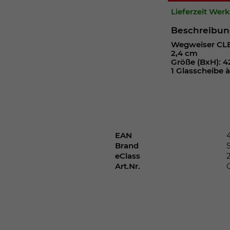
Webseite einwandfrei funktioniert.
Lieferzeit Wer
Cookie-Informationen anzeigen
Name
cookie_optin
Beschreibu
Wegweiser CLEA
Anbieter
2,4 cm
Größe (BxH): 42
Laufzeit
1 Jahr
1 Glasscheibe 
Dieses Cookie wird verwendet, um Ihre
Zweck
Cookie-Einstellungen für diese Website zu
speichern.
EAN
Brand
Name
SgCookieOptin.lastPreferences
eClass
Art.Nr.
Anbieter
Laufzeit
1 Jahr
Dieser Wert speichert Ihre Consent-