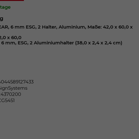
ktage
ng
R, 6 mm ESG, 2 Halter, Aluminium, Maße: 42,0 x 60,0 x
,0 x 60,0
à 6 mm, ESG, 2 Aluminiumhalter (38,0 x 2,4 x 2,4 cm)
4044589127433
SignSystems
24370200
CG5451