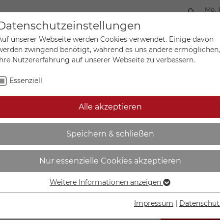
Mo.-
+49 
Datenschutzeinstellungen
Auf unserer Webseite werden Cookies verwendet. Einige davon
werden zwingend benötigt, während es uns andere ermöglichen,
Ihre Nutzererfahrung auf unserer Webseite zu verbessern.
Mein Ko
Sonderanfertigungen
Essenziell
Alle akzeptieren
 bestehend aus zwei Siche
Speichern & schließen
Nur essenzielle Cookies akzeptieren
Weitere Informationen anzeigen
Essenziell
Essenzielle Cookies werden für grundlegende Funktionen der
Impressum
|
Datenschut
Webseite benötigt. Dadurch ist gewährleistet, dass die
IN DEN W