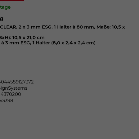
ktage
ng
r CLEAR, 2 x 3 mm ESG, 1 Halter à 80 mm, Maße: 10,5 x
xH): 10,5 x 21,0 cm
à 3 mm ESG, 1 Halter (8,0 x 2,4 x 2,4 cm)
4044589127372
SignSystems
24370200
IV3398