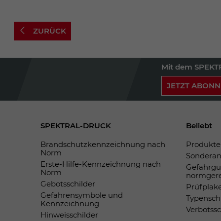
ZURÜCK
Mit dem SPEKTR
JETZT ABONN
SPEKTRAL-DRUCK
Beliebt
Brandschutzkennzeichnung nach
Produkte 
Norm
Sonderan
Erste-Hilfe-Kennzeichnung nach
Gefahrgu
Norm
normger
Gebotsschilder
Prüfplak
Gefahrensymbole und
Typensch
Kennzeichnung
Verbotss
Hinweisschilder