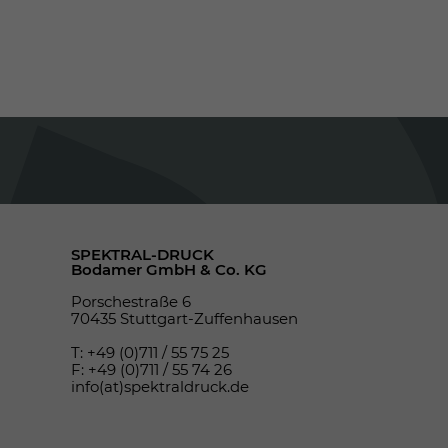
SPEKTRAL-DRUCK
Bodamer GmbH & Co. KG
Porschestraße 6
70435 Stuttgart-Zuffenhausen
T: +49 (0)711 / 55 75 25
F: +49 (0)711 / 55 74 26
info(at)spektraldruck.de