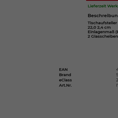
Webseite einwandfrei funktioniert.
Lieferzeit Wer
Cookie-Informationen anzeigen
Name
cookie_optin
Beschreibu
Tischaufstelle
Anbieter
22,0 2,4 cm
Einlagenmaß (B
Laufzeit
1 Jahr
2 Glasscheiben 
Dieses Cookie wird verwendet, um Ihre
Zweck
Cookie-Einstellungen für diese Website zu
speichern.
EAN
Brand
Name
SgCookieOptin.lastPreferences
eClass
Art.Nr.
Anbieter
Laufzeit
1 Jahr
Dieser Wert speichert Ihre Consent-