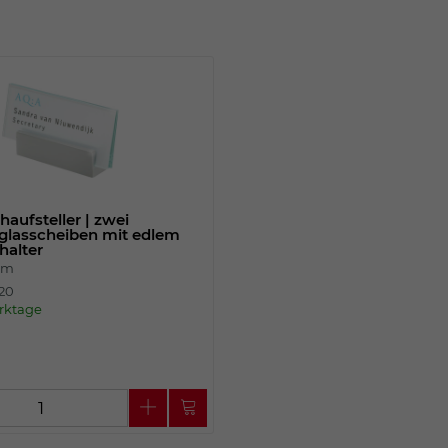
Einstellungen. Unter anderem eine zufällig
generierte ID, für die historische
Zweck
Speicherung Ihrer vorgenommen
Einstellungen, falls der Webseiten-
Betreiber dies eingestellt hat.
Name
fe_typo_user
Anbieter
TYPO3
aufsteller | zwei
sglasscheiben mit edlem
Laufzeit
Sitzungsende
halter
cm
420
Wir installiert sobald sich der Nutzer an der
erktage
Zweck
Webseite anmeldet. Dient zum festhalten
des Login Status.