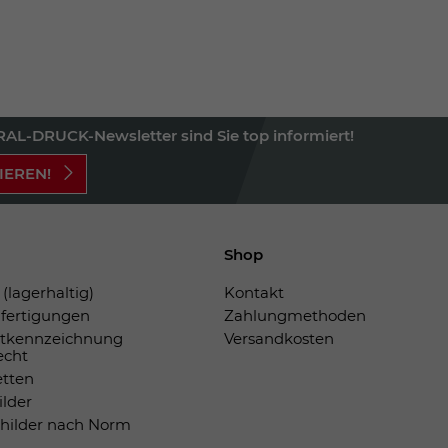
AL-DRUCK-Newsletter sind Sie top informiert!
IEREN!
Shop
(lagerhaltig)
Kontakt
fertigungen
Zahlungmethoden
tkennzeichnung
Versandkosten
echt
etten
ilder
childer nach Norm