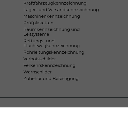
Kraftfahrzeugkennzeichnung
Lager- und Versandkennzeichnung
Maschinenkennzeichnung
Prüfplaketten
Raumkennzeichnung und
Leitsysteme
Rettungs- und
Fluchtwegkennzeichnung
Rohrleitungskennzeichnung
Verbotsschilder
Verkehrskennzeichnung
Warnschilder
Zubehör und Befestigung
Zahlungsmethoden