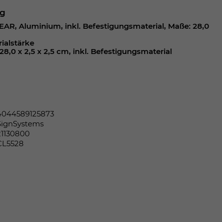
ng
AR, Aluminium, inkl. Befestigungsmaterial, Maße: 28,0
ialstärke
8,0 x 2,5 x 2,5 cm, inkl. Befestigungsmaterial
4044589125873
SignSystems
21130800
CL5528