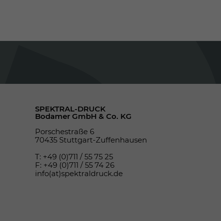
SPEKTRAL-DRUCK
Bodamer GmbH & Co. KG
Porschestraße 6
70435 Stuttgart-Zuffenhausen
T: +49 (0)711 / 55 75 25
F: +49 (0)711 / 55 74 26
info(at)spektraldruck.de