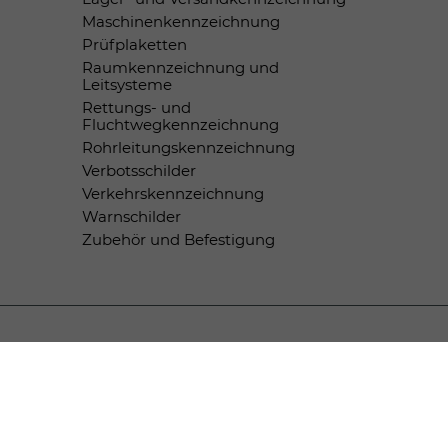
Maschinenkennzeichnung
Prüfplaketten
Raumkennzeichnung und
Leitsysteme
Rettungs- und
Fluchtwegkennzeichnung
Rohrleitungskennzeichnung
Verbotsschilder
Verkehrskennzeichnung
Warnschilder
Zubehör und Befestigung
Zahlungsmethoden