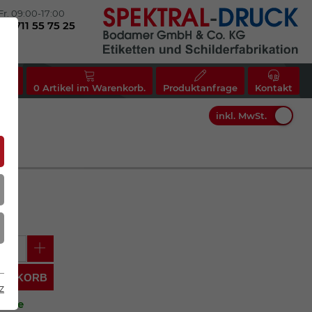
Fr. 09:00-17:00
(0)711 55 75 25
nto
0
Artikel im Warenkorb.
Produktanfrage
Kontakt
inkl. MwSt.
Mein Warenkorb
ARENKORB
z
ktage