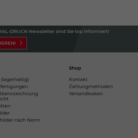
AL-DRUCK-Newsletter sind Sie top informiert!
IEREN!
Shop
(lagerhaltig)
Kontakt
fertigungen
Zahlungmethoden
tkennzeichnung
Versandkosten
echt
etten
ilder
childer nach Norm