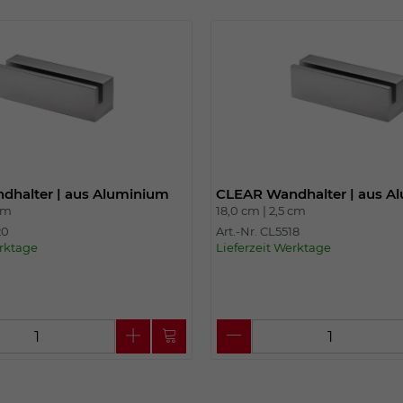
Einstellungen. Unter anderem eine zufällig
generierte ID, für die historische
Zweck
Speicherung Ihrer vorgenommen
Einstellungen, falls der Webseiten-
Betreiber dies eingestellt hat.
Name
fe_typo_user
Anbieter
TYPO3
halter | aus Aluminium
CLEAR Wandhalter | aus A
cm
18,0 cm |
2,5 cm
Laufzeit
Sitzungsende
20
Art.-Nr. CL5518
erktage
Lieferzeit Werktage
Wir installiert sobald sich der Nutzer an der
Zweck
Webseite anmeldet. Dient zum festhalten
des Login Status.