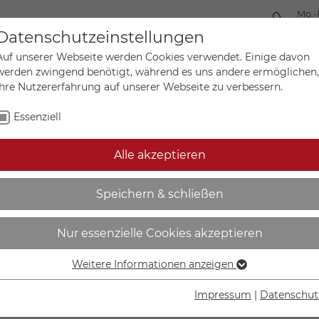
Mo.-
+49 
Datenschutzeinstellungen
Auf unserer Webseite werden Cookies verwendet. Einige davon
werden zwingend benötigt, während es uns andere ermöglichen,
Ihre Nutzererfahrung auf unserer Webseite zu verbessern.
Mein Ko
Sonderanfertigungen
Essenziell
Alle akzeptieren
 Aluminium - CL5528
Speichern & schließen
Nur essenzielle Cookies akzeptieren
Weitere Informationen anzeigen
Essenziell
IN DEN W
Essenzielle Cookies werden für grundlegende Funktionen der
Impressum
|
Datenschut
Webseite benötigt. Dadurch ist gewährleistet, dass die
Lieferzeit Wer