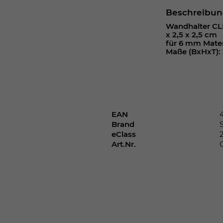
Webseite einwandfrei funktioniert.
Beschreibu
Cookie-Informationen anzeigen
Name
cookie_optin
Wandhalter CLE
x 2,5 x 2,5 cm
für 6 mm Mater
Anbieter
Maße (BxHxT): 2
Laufzeit
1 Jahr
Dieses Cookie wird verwendet, um Ihre
Zweck
Cookie-Einstellungen für diese Website zu
speichern.
EAN
Brand
eClass
Art.Nr.
Name
SgCookieOptin.lastPreferences
Anbieter
Laufzeit
1 Jahr
Dieser Wert speichert Ihre Consent-