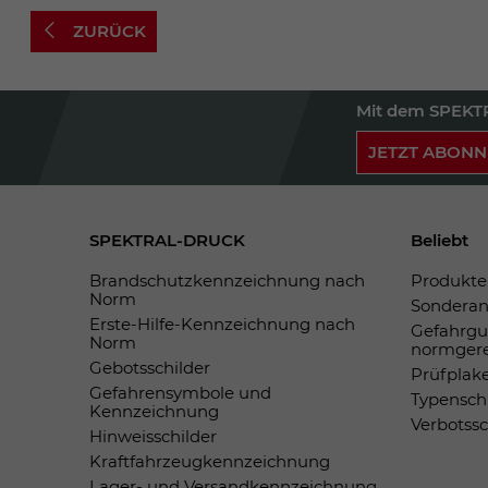
ZURÜCK
Mit dem SPEKTR
JETZT ABONN
SPEKTRAL-DRUCK
Beliebt
Brandschutzkennzeichnung nach
Produkte 
Norm
Sonderan
Erste-Hilfe-Kennzeichnung nach
Gefahrgu
Norm
normger
Gebotsschilder
Prüfplak
Gefahrensymbole und
Typensch
Kennzeichnung
Verbotss
Hinweisschilder
Kraftfahrzeugkennzeichnung
Lager- und Versandkennzeichnung