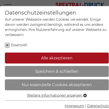
Datenschutzeinstellungen
Mo.-Fr. 09:00-17:00
Auf unserer Webseite werden Cookies verwendet. Einige
+49 (0)711 55 75 25
davon werden zwingend benötigt, während es uns andere
ermöglichen, Ihre Nutzererfahrung auf unserer Webseite zu
verbessern.
Essenziell
Mein Konto
0
Artikel im Warenkorb.
Produktanfrage
Kontak
Alle akzeptieren
inkl. MwSt.
Mein Warenkorb
Start
Sie sind hier:
Speichern & schließen
CoverLine Zierkopfschrauben aus
Nur essenzielle Cookies akzeptieren
Edelstahl | 4-teilige
Schraubenabdeckung mit flachem
Weitere Informationen anzeigen
Essenziell
Kopf - 90.2662
Essenzielle Cookies werden für grundlegende Funktionen
Impressum
|
Datenschutz