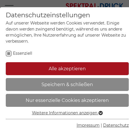
Datenschutzeinstellungen
Mo.-Fr. 09:00-17:00
Auf unserer Webseite werden Cookies verwendet. Einige
+49 (0)711 55 75 25
davon werden zwingend benötigt, während es uns andere
ermöglichen, Ihre Nutzererfahrung auf unserer Webseite zu
verbessern.
Essenziell
Mein Konto
0
Artikel im Warenkorb.
Produktanfrage
Kontak
Alle akzeptieren
inkl. MwSt.
Mein Warenkorb
Start
Sie sind hier:
Speichern & schließen
CRISTALLO Infotafel | rahmenlos
Nur essenzielle Cookies akzeptieren
aus 2 x 4 mm Sicherheitsglas mit
hochwertigen Edelstahlhaltern -
Weitere Informationen anzeigen
Essenziell
CR2925
Essenzielle Cookies werden für grundlegende Funktionen
Impressum
|
Datenschutz