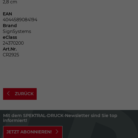
Dieser Wert speichert Ihre Consent-
2,8 cm
Einstellungen. Unter anderem eine
EAN
zufällig generierte ID, für die historische
Zweck
4044589084194
Speicherung Ihrer vorgenommen
Brand
Einstellungen, falls der Webseiten-
SignSystems
Betreiber dies eingestellt hat.
eClass
24370200
Art.Nr.
CR2925
Name
fe_typo_user
Anbieter
TYPO3
Laufzeit
Sitzungsende
ZURÜCK
Wir installiert sobald sich der Nutzer an
Zweck
der Webseite anmeldet. Dient zum
festhalten des Login Status.
Mit dem SPEKTRAL-DRUCK-Newsletter sind Sie top
informiert!
JETZT ABONNIEREN!