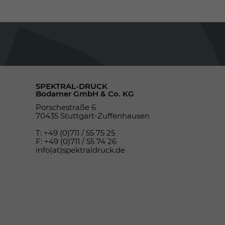
SPEKTRAL-DRUCK
Bodamer GmbH & Co. KG
Porschestraße 6
70435 Stuttgart-Zuffenhausen
T: +49 (0)711 / 55 75 25
F: +49 (0)711 / 55 74 26
info(at)spektraldruck.de