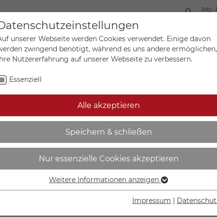
Mo.-
+49 
Datenschutzeinstellungen
Auf unserer Webseite werden Cookies verwendet. Einige davon
werden zwingend benötigt, während es uns andere ermöglichen,
Ihre Nutzererfahrung auf unserer Webseite zu verbessern.
Mein Ko
Sonderanfertigungen
Essenziell
Alle akzeptieren
führung: gerade, rot, abri
Speichern & schließen
Nur essenzielle Cookies akzeptieren
Weitere Informationen anzeigen
Essenziell
IN DEN W
Essenzielle Cookies werden für grundlegende Funktionen der
Impressum
|
Datenschut
Webseite benötigt. Dadurch ist gewährleistet, dass die
Lieferzeit Wer