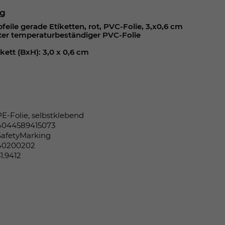
ng
eile gerade Etiketten, rot, PVC-Folie, 3,x0,6 cm
ter temperaturbeständiger PVC-Folie
kett (BxH): 3,0 x 0,6 cm
PE-Folie, selbstklebend
4044589415073
SafetyMarking
40200202
31.9412