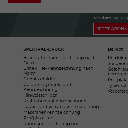
Mit dem SPEKTR
JETZT ABONN
SPEKTRAL-DRUCK
Beliebt
Brandschutzkennzeichnung nach
Produkte 
Norm
Sonderan
Erste-Hilfe-Kennzeichnung nach
Gefahrgu
Norm
normger
Gebotsschilder
Prüfplak
Gefahrensymbole und
Typensch
Kennzeichnung
Verbotss
Hinweisschilder
Kraftfahrzeugkennzeichnung
Lager- und Versandkennzeichnung
Maschinenkennzeichnung
Prüfplaketten
Raumkennzeichnung und