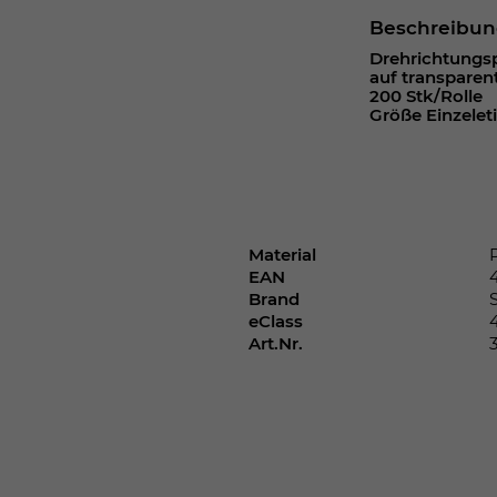
Webseite einwandfrei funktioniert.
Beschreibu
Cookie-Informationen anzeigen
Name
cookie_optin
Drehrichtungspf
auf transparen
200 Stk/Rolle
Anbieter
Größe Einzeleti
Laufzeit
1 Jahr
Dieses Cookie wird verwendet, um Ihre
Zweck
Cookie-Einstellungen für diese Website zu
speichern.
Material
EAN
Brand
eClass
Name
SgCookieOptin.lastPreferences
Art.Nr.
Anbieter
Laufzeit
1 Jahr
Dieser Wert speichert Ihre Consent-