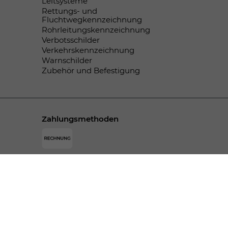
Leitsysteme
Rettungs- und
Fluchtwegkennzeichnung
Rohrleitungskennzeichnung
Verbotsschilder
Verkehrskennzeichnung
Warnschilder
Zubehör und Befestigung
Zahlungsmethoden
© SPEKTRAL-DRUCK Bodamer GmbH & Co. KG -