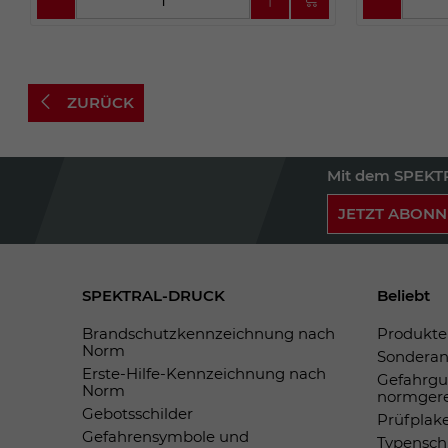
ZURÜCK
Mit dem SPEKTR
JETZT ABONN
SPEKTRAL-DRUCK
Beliebt
Brandschutzkennzeichnung nach
Produkte 
Norm
Sonderan
Erste-Hilfe-Kennzeichnung nach
Gefahrgu
Norm
normger
Gebotsschilder
Prüfplak
Gefahrensymbole und
Typensch