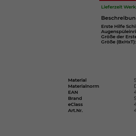
Webseite einwandfrei funktioniert.
Lieferzeit Wer
Cookie-Informationen anzeigen
Name
cookie_optin
Beschreibu
Erste Hilfe Sch
Anbieter
Augenspüleinri
Größe der Erst
Laufzeit
1 Jahr
Größe (BxHxT): 
Dieses Cookie wird verwendet, um Ihre
Zweck
Cookie-Einstellungen für diese Website zu
speichern.
Material
Materialnorm
Name
SgCookieOptin.lastPreferences
EAN
Brand
Anbieter
eClass
Art.Nr.
Laufzeit
1 Jahr
Dieser Wert speichert Ihre Consent-