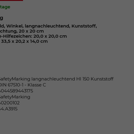
ktage
ng
ild, Winkel, langnachleuchtend, Kunststoff,
chtung, 20 x 20 cm
e-Hilfezeichen: 20,0 x 20,0 cm
33,5 x 20,2 x 14,0 cm
SafetyMarking langnachleuchtend HI 150 Kunststoff
DIN 67510-1 - Klasse C
4044589443175
SafetyMarking
40200102
44.A3915