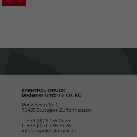
SPEKTRAL-DRUCK
Bodamer GmbH & Co. KG
Porschestraße 6
70435 Stuttgart-Zuffenhausen
T: +49 (0)711 / 55 75 25
F: +49 (0)711 / 55 74 26
info(at)spektraldruck.de