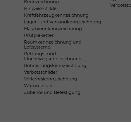
Kennzeichnung
Verbotss
Hinweisschilder
Kraftfahrzeugkennzeichnung
Lager- und Versandkennzeichnung
Maschinenkennzeichnung
Prüfplaketten
Raumkennzeichnung und
Leitsysteme
Rettungs- und
Fluchtwegkennzeichnung
Rohrleitungskennzeichnung
Verbotsschilder
Verkehrskennzeichnung
Warnschilder
Zubehör und Befestigung
Zahlungsmethoden