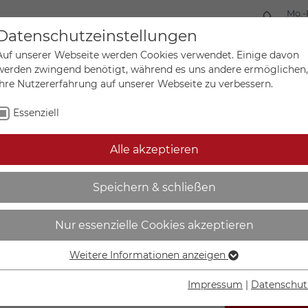
Mo.-
+49 
Datenschutzeinstellungen
Auf unserer Webseite werden Cookies verwendet. Einige davon
werden zwingend benötigt, während es uns andere ermöglichen,
Ihre Nutzererfahrung auf unserer Webseite zu verbessern.
Mein Ko
Sonderanfertigungen
Essenziell
Alle akzeptieren
kel - langnachleuchtend |
Speichern & schließen
Nur essenzielle Cookies akzeptieren
Weitere Informationen anzeigen
Essenziell
Essenzielle Cookies werden für grundlegende Funktionen der
Impressum
|
Datenschut
Webseite benötigt. Dadurch ist gewährleistet, dass die
IN DEN W