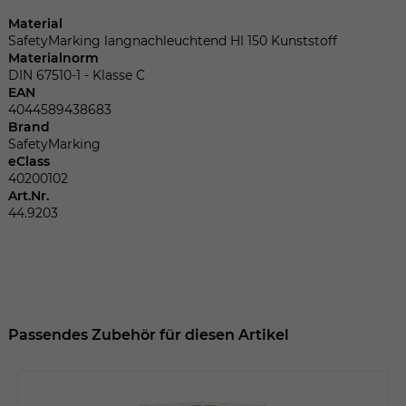
Dieser Wert speichert Ihre Consent-
Einstellungen. Unter anderem eine
Material
SafetyMarking langnachleuchtend HI 150 Kunststoff
zufällig generierte ID, für die historische
Zweck
Materialnorm
Speicherung Ihrer vorgenommen
DIN 67510-1 - Klasse C
Einstellungen, falls der Webseiten-
EAN
Betreiber dies eingestellt hat.
4044589438683
Brand
SafetyMarking
eClass
Name
fe_typo_user
40200102
Art.Nr.
Anbieter
TYPO3
44.9203
Laufzeit
Sitzungsende
Wir installiert sobald sich der Nutzer an
Zweck
der Webseite anmeldet. Dient zum
festhalten des Login Status.
Passendes Zubehör für diesen Artikel