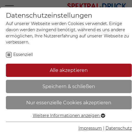
Datenschutzeinstellungen
Mo.-Fr. 09:00-17:00
Auf unserer Webseite werden Cookies verwendet. Einige
+49 (0)711 55 75 25
davon werden zwingend benötigt, während es uns andere
ermöglichen, Ihre Nutzererfahrung auf unserer Webseite zu
verbessern.
Essenziell
Mein Konto
0
Artikel im Warenkorb.
Produktanfrage
Kontak
Alle akzeptieren
inkl. MwSt.
Mein Warenkorb
Start
Sie sind hier:
Speichern & schließen
Erste-Hilfe-Schild - Winkel -
Nur essenzielle Cookies akzeptieren
langnachleuchtend | Erste Hilfe -
44.9203
Weitere Informationen anzeigen
Essenziell
Essenzielle Cookies werden für grundlegende Funktionen
Impressum
|
Datenschutz