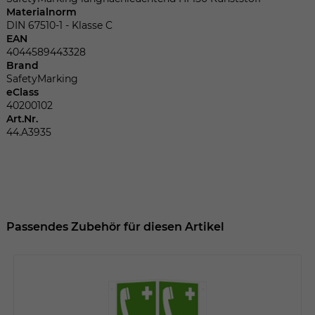
Dieser Wert speichert Ihre Consent-
Materialnorm
Einstellungen. Unter anderem eine
DIN 67510-1 - Klasse C
zufällig generierte ID, für die historische
EAN
Zweck
Speicherung Ihrer vorgenommen
4044589443328
Einstellungen, falls der Webseiten-
Brand
Betreiber dies eingestellt hat.
SafetyMarking
eClass
40200102
Art.Nr.
Name
fe_typo_user
44.A3935
Anbieter
TYPO3
Laufzeit
Sitzungsende
Wir installiert sobald sich der Nutzer an
Passendes Zubehör für diesen Artikel
Zweck
der Webseite anmeldet. Dient zum
festhalten des Login Status.