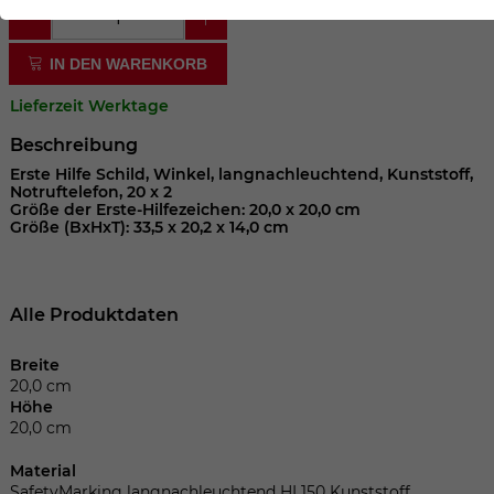
der Webseite benötigt. Dadurch ist gewährleistet, dass
die Webseite einwandfrei funktioniert.
IN DEN WARENKORB
Cookie-Informationen anzeigen
Name
cookie_optin
Lieferzeit Werktage
Anbieter
Beschreibung
Laufzeit
1 Jahr
Erste Hilfe Schild, Winkel, langnachleuchtend, Kunststoff,
Notruftelefon, 20 x 2
Größe der Erste-Hilfezeichen: 20,0 x 20,0 cm
Dieses Cookie wird verwendet, um Ihre
Größe (BxHxT): 33,5 x 20,2 x 14,0 cm
Zweck
Cookie-Einstellungen für diese Website
zu speichern.
Alle Produktdaten
Name
SgCookieOptin.lastPreferences
Breite
20,0 cm
Anbieter
Höhe
20,0 cm
Laufzeit
1 Jahr
Material
SafetyMarking langnachleuchtend HI 150 Kunststoff