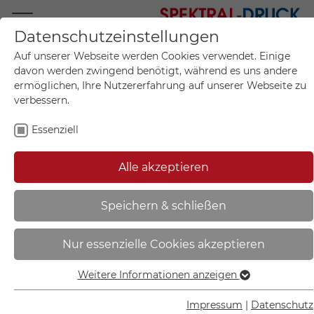
Datenschutzeinstellungen
Mo.-Fr. 09:00-17:00
Auf unserer Webseite werden Cookies verwendet. Einige
+49 (0)711 55 75 25
davon werden zwingend benötigt, während es uns andere
ermöglichen, Ihre Nutzererfahrung auf unserer Webseite zu
verbessern.
Essenziell
Mein Konto
0
Artikel im Warenkorb.
Produktanfrage
Kontak
Alle akzeptieren
inkl. MwSt.
Mein Warenkorb
Start
Sie sind hier:
Speichern & schließen
Erste-Hilfe-Schild - Winkel -
Nur essenzielle Cookies akzeptieren
langnachleuchtend | Notruftelefon
- 44.A3935
Weitere Informationen anzeigen
Essenziell
Essenzielle Cookies werden für grundlegende Funktionen
Impressum
|
Datenschutz