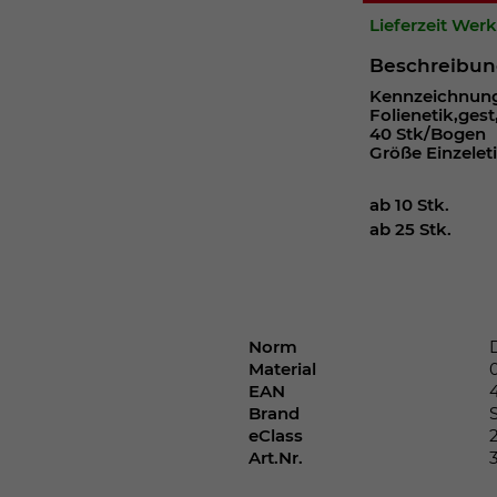
Webseite einwandfrei funktioniert.
Lieferzeit Wer
Cookie-Informationen anzeigen
Name
cookie_optin
Beschreibu
Kennzeichnung 
Anbieter
Folienetik,ges
40 Stk/Bogen
Laufzeit
1 Jahr
Größe Einzeleti
Dieses Cookie wird verwendet, um Ihre
ab 10 Stk.
Zweck
Cookie-Einstellungen für diese Website zu
ab 25 Stk.
speichern.
Name
SgCookieOptin.lastPreferences
Norm
Material
Anbieter
EAN
Brand
Laufzeit
1 Jahr
eClass
Art.Nr.
Dieser Wert speichert Ihre Consent-