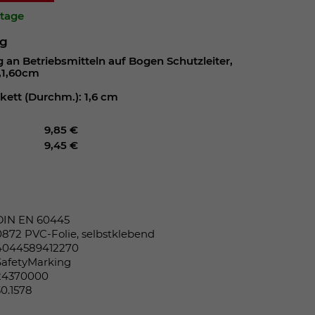
ktage
ng
an Betriebsmitteln auf Bogen Schutzleiter,
t,1,60cm
kett (Durchm.): 1,6 cm
9,85 €
9,45 €
DIN EN 60445
0872 PVC-Folie, selbstklebend
4044589412270
SafetyMarking
24370000
30.1578