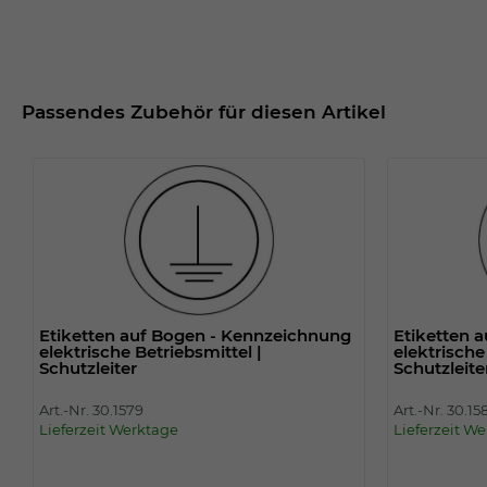
Passendes Zubehör für diesen Artikel
Etiketten auf Bogen - Kennzeichnung
Etiketten 
elektrische Betriebsmittel |
elektrische
Schutzleiter
Schutzleite
Art.-Nr. 30.1579
Art.-Nr. 30.15
Lieferzeit Werktage
Lieferzeit W