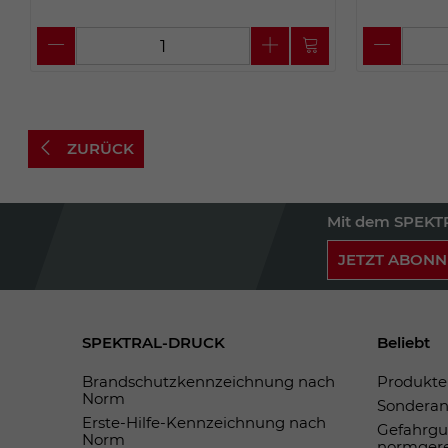
ZURÜCK
Mit dem SPEKTR
JETZT ABONN
SPEKTRAL-DRUCK
Beliebt
Brandschutzkennzeichnung nach
Produkte 
Norm
Sonderan
Erste-Hilfe-Kennzeichnung nach
Gefahrgu
Norm
normger