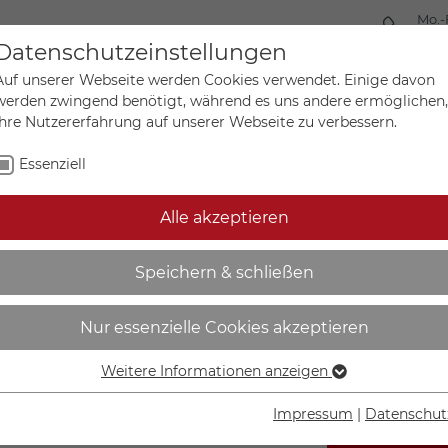
Mo.-
+49 
Datenschutzeinstellungen
Auf unserer Webseite werden Cookies verwendet. Einige davon
werden zwingend benötigt, während es uns andere ermöglichen,
Ihre Nutzererfahrung auf unserer Webseite zu verbessern.
Mein Ko
Sonderanfertigungen
Essenziell
Alle akzeptieren
nnzeichnung elektrische B
Speichern & schließen
Nur essenzielle Cookies akzeptieren
Weitere Informationen anzeigen
Essenziell
Essenzielle Cookies werden für grundlegende Funktionen der
Impressum
|
Datenschut
Webseite benötigt. Dadurch ist gewährleistet, dass die
IN DEN W