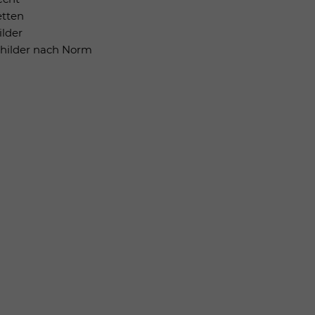
etten
ilder
childer nach Norm