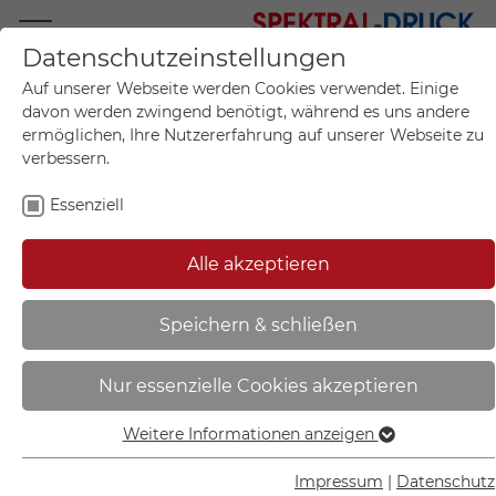
Datenschutzeinstellungen
Mo.-Fr. 09:00-17:00
Auf unserer Webseite werden Cookies verwendet. Einige
+49 (0)711 55 75 25
davon werden zwingend benötigt, während es uns andere
ermöglichen, Ihre Nutzererfahrung auf unserer Webseite zu
verbessern.
Essenziell
Mein Konto
0
Artikel im Warenkorb.
Produktanfrage
Kontak
Alle akzeptieren
inkl. MwSt.
Mein Warenkorb
Start
Sie sind hier:
Speichern & schließen
Etiketten auf Bogen -
Nur essenzielle Cookies akzeptieren
Kennzeichnung elektrischer
Leiter- | L3 (Außenleiter 3) - 30.1512
Weitere Informationen anzeigen
Essenziell
Essenzielle Cookies werden für grundlegende Funktionen
Impressum
|
Datenschutz