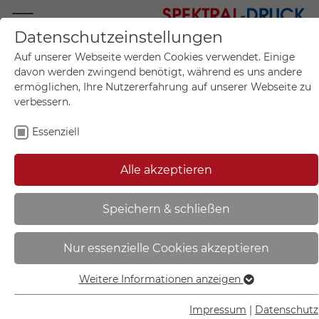
Datenschutzeinstellungen
Mo.-Fr. 09:00-17:00
Auf unserer Webseite werden Cookies verwendet. Einige
+49 (0)711 55 75 25
davon werden zwingend benötigt, während es uns andere
ermöglichen, Ihre Nutzererfahrung auf unserer Webseite zu
verbessern.
Essenziell
Mein Konto
0
Artikel im Warenkorb.
Produktanfrage
Kontak
Alle akzeptieren
inkl. MwSt.
Mein Warenkorb
Start
Sie sind hier:
Speichern & schließen
Etiketten auf Bogen -
Nur essenzielle Cookies akzeptieren
Kennzeichnung elektrischer Leiter
- | L3 (Außenleiter 3) - 30.1514
Weitere Informationen anzeigen
Essenziell
Essenzielle Cookies werden für grundlegende Funktionen
Impressum
|
Datenschutz