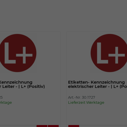
Einstellungen. Unter anderem eine zufällig
generierte ID, für die historische
Zweck
Speicherung Ihrer vorgenommen
Einstellungen, falls der Webseiten-
Betreiber dies eingestellt hat.
Name
fe_typo_user
Anbieter
TYPO3
Laufzeit
Sitzungsende
 Kennzeichnung
Etiketten- Kennzeichnung
Wir installiert sobald sich der Nutzer an der
 Leiter - | L+ (Positiv)
elektrischer Leiter - | L+ (Po
Zweck
Webseite anmeldet. Dient zum festhalten
des Login Status.
25
Art.-Nr. 30.1727
erktage
Lieferzeit Werktage