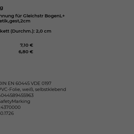
ng
hnung für Gleichstr BogenL+
netik,gest,2cm
ikett (Durchm.): 2,0 cm
7,10 €
6,80 €
DIN EN 60445 VDE 0197
PVC-Folie, weiß, selbstklebend
4044589455963
SafetyMarking
24370000
30.1726