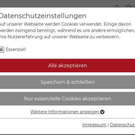
Mo.-
+49 
Datenschutzeinstellungen
Auf unserer Webseite werden Cookies verwendet. Einige davon
werden zwingend benötigt, während es uns andere ermöglichen,
Ihre Nutzererfahrung auf unserer Webseite zu verbessern.
Mein Ko
Sonderanfertigungen
Essenziell
Alle akzeptieren
elektrischer Leiter - | L+ 
Speichern & schließen
Nur essenzielle Cookies akzeptieren
Weitere Informationen anzeigen
Essenziell
IN DEN W
Essenzielle Cookies werden für grundlegende Funktionen der
Impressum
|
Datenschut
Webseite benötigt. Dadurch ist gewährleistet, dass die
Lieferzeit Wer