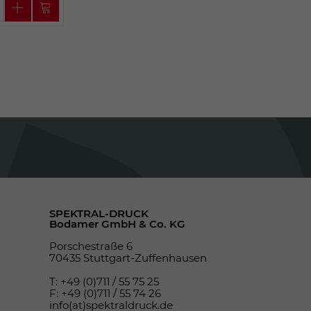
SPEKTRAL-DRUCK
Bodamer GmbH & Co. KG
Porschestraße 6
70435 Stuttgart-Zuffenhausen
T: +49 (0)711 / 55 75 25
F: +49 (0)711 / 55 74 26
info(at)spektraldruck.de