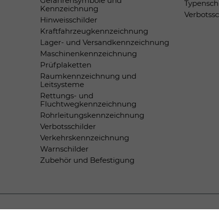
Gefahrensymbole und
Typensch
Kennzeichnung
Verbotss
Hinweisschilder
Kraftfahrzeugkennzeichnung
Lager- und Versandkennzeichnung
Maschinenkennzeichnung
Prüfplaketten
Raumkennzeichnung und
Leitsysteme
Rettungs- und
Fluchtwegkennzeichnung
Rohrleitungskennzeichnung
Verbotsschilder
Verkehrskennzeichnung
Warnschilder
Zubehör und Befestigung