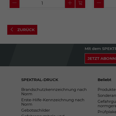
ZURÜCK
Mit dem SPEKTR
JETZT ABONN
SPEKTRAL-DRUCK
Beliebt
Brandschutzkennzeichnung nach
Produkte 
Norm
Sonderan
Erste-Hilfe-Kennzeichnung nach
Gefahrgu
Norm
normger
Gebotsschilder
Prüfplak