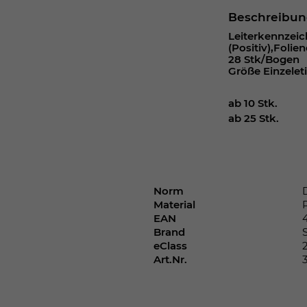
Webseite einwandfrei funktioniert.
Beschreibu
Cookie-Informationen anzeigen
Name
cookie_optin
Leiterkennzeic
(Positiv),Folie
28 Stk/Bogen
Anbieter
Größe Einzelet
Laufzeit
1 Jahr
ab 10 Stk.
ab 25 Stk.
Dieses Cookie wird verwendet, um Ihre
Zweck
Cookie-Einstellungen für diese Website zu
speichern.
Norm
Name
SgCookieOptin.lastPreferences
Material
EAN
Brand
Anbieter
eClass
Art.Nr.
Laufzeit
1 Jahr
Dieser Wert speichert Ihre Consent-