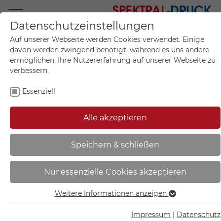
Datenschutzeinstellungen
Mo.-Fr. 09:00-17:00
Auf unserer Webseite werden Cookies verwendet. Einige
+49 (0)711 55 75 25
davon werden zwingend benötigt, während es uns andere
ermöglichen, Ihre Nutzererfahrung auf unserer Webseite zu
verbessern.
Essenziell
Mein Konto
0
Artikel im Warenkorb.
Produktanfrage
Kontak
Alle akzeptieren
inkl. MwSt.
Mein Warenkorb
Start
Sie sind hier:
Speichern & schließen
Fluchtwegschild -
Nur essenzielle Cookies akzeptieren
langnachleuchtend | Notausgang
links, (Kombischild) - 38.A1020
Weitere Informationen anzeigen
Essenziell
Essenzielle Cookies werden für grundlegende Funktionen
Impressum
|
Datenschutz