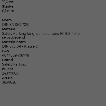
Dieser Wert speichert Ihre Consent-
15,0 cm
Einstellungen. Unter anderem eine
Stärke
zufällig generierte ID, für die historische
0,1 mm
Zweck
Speicherung Ihrer vorgenommen
Norm
Einstellungen, falls der Webseiten-
DIN EN ISO 7010
Betreiber dies eingestellt hat.
Material
SafetyMarking langnachleuchtend HI 150, Folie,
selbstklebend
Materialnorm
Name
fe_typo_user
DIN 67510-1 - Klasse C
EAN
Anbieter
TYPO3
4044589408778
Brand
Laufzeit
Sitzungsende
SafetyMarking
eClass
24370000
Wir installiert sobald sich der Nutzer an
Art.Nr.
Zweck
der Webseite anmeldet. Dient zum
38.A1020
festhalten des Login Status.