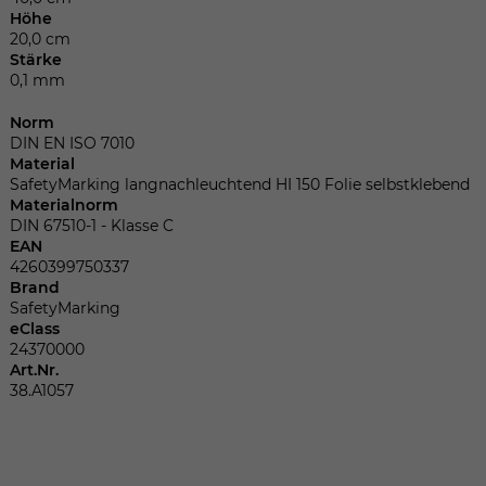
Dieser Wert speichert Ihre Consent-
Höhe
Einstellungen. Unter anderem eine
20,0 cm
zufällig generierte ID, für die historische
Stärke
Zweck
Speicherung Ihrer vorgenommen
0,1 mm
Einstellungen, falls der Webseiten-
Betreiber dies eingestellt hat.
Norm
DIN EN ISO 7010
Material
SafetyMarking langnachleuchtend HI 150 Folie selbstklebend
Name
fe_typo_user
Materialnorm
DIN 67510-1 - Klasse C
Anbieter
TYPO3
EAN
4260399750337
Brand
Laufzeit
Sitzungsende
SafetyMarking
eClass
Wir installiert sobald sich der Nutzer an
24370000
Zweck
der Webseite anmeldet. Dient zum
Art.Nr.
festhalten des Login Status.
38.A1057