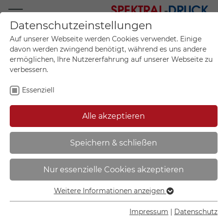
Datenschutzeinstellungen
Mo.-Fr. 09:00-17:00
Auf unserer Webseite werden Cookies verwendet. Einige
+49 (0)711 55 75 25
davon werden zwingend benötigt, während es uns andere
ermöglichen, Ihre Nutzererfahrung auf unserer Webseite zu
verbessern.
Essenziell
Mein Konto
0
Artikel im Warenkorb.
Produktanfrage
Kontak
Alle akzeptieren
inkl. MwSt.
Mein Warenkorb
Start
Sie sind hier:
Speichern & schließen
Fluchtwegschild -
Nur essenzielle Cookies akzeptieren
langnachleuchtend | Notausgang
rechts, abwärts (Kombischild) -
Weitere Informationen anzeigen
Essenziell
38.A1057
Essenzielle Cookies werden für grundlegende Funktionen
Impressum
|
Datenschutz