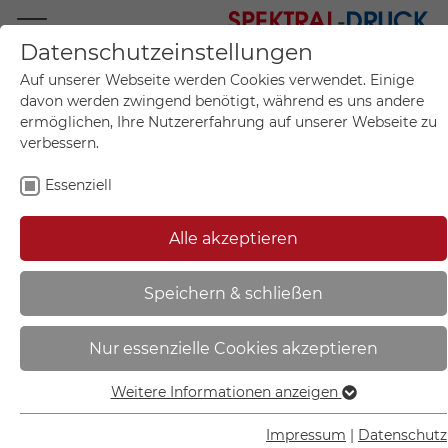
Datenschutzeinstellungen
Mo.-Fr. 09:00-17:00
Auf unserer Webseite werden Cookies verwendet. Einige
+49 (0)711 55 75 25
davon werden zwingend benötigt, während es uns andere
ermöglichen, Ihre Nutzererfahrung auf unserer Webseite zu
verbessern.
Essenziell
Mein Konto
0
Artikel im Warenkorb.
Produktanfrage
Kontak
Alle akzeptieren
inkl. MwSt.
Mein Warenkorb
Start
Sie sind hier:
Speichern & schließen
Fluchtwegschild -
Nur essenzielle Cookies akzeptieren
langnachleuchtend | Notausgang
rechts mit Zusatzzeichen:
Weitere Informationen anzeigen
Essenziell
Richtungsangabe rechts abwärts -
Essenzielle Cookies werden für grundlegende Funktionen
Impressum
|
Datenschutz
15.3043