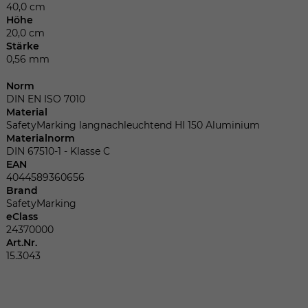
Dieser Wert speichert Ihre Consent-
40,0 cm
Einstellungen. Unter anderem eine
Höhe
zufällig generierte ID, für die historische
20,0 cm
Zweck
Stärke
Speicherung Ihrer vorgenommen
0,56 mm
Einstellungen, falls der Webseiten-
Betreiber dies eingestellt hat.
Norm
DIN EN ISO 7010
Material
Name
fe_typo_user
SafetyMarking langnachleuchtend HI 150 Aluminium
Materialnorm
DIN 67510-1 - Klasse C
Anbieter
TYPO3
EAN
4044589360656
Laufzeit
Sitzungsende
Brand
SafetyMarking
Wir installiert sobald sich der Nutzer an
eClass
24370000
Zweck
der Webseite anmeldet. Dient zum
Art.Nr.
festhalten des Login Status.
15.3043