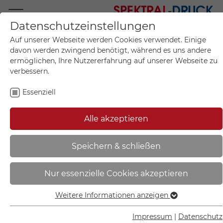
Datenschutzeinstellungen
Mo.-Fr. 09:00-17:00
Auf unserer Webseite werden Cookies verwendet. Einige
+49 (0)711 55 75 25
davon werden zwingend benötigt, während es uns andere
ermöglichen, Ihre Nutzererfahrung auf unserer Webseite zu
verbessern.
Essenziell
Mein Konto
0
Artikel im Warenkorb.
Produktanfrage
Kontak
Alle akzeptieren
inkl. MwSt.
Mein Warenkorb
Start
Sie sind hier:
Speichern & schließen
Fluchtwegschild -
Nur essenzielle Cookies akzeptieren
langnachleuchtend | Öffnung
durch Linksdrehung - 38.A2051
Weitere Informationen anzeigen
Essenziell
Essenzielle Cookies werden für grundlegende Funktionen
Impressum
|
Datenschutz