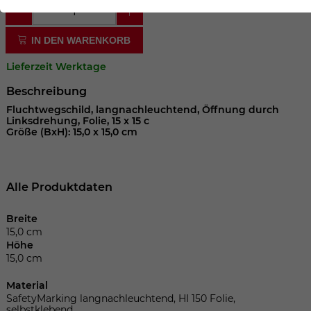
der Webseite benötigt. Dadurch ist gewährleistet, dass
die Webseite einwandfrei funktioniert.
IN DEN WARENKORB
Cookie-Informationen anzeigen
Name
cookie_optin
Lieferzeit Werktage
Anbieter
Beschreibung
Laufzeit
1 Jahr
Fluchtwegschild, langnachleuchtend, Öffnung durch
Linksdrehung, Folie, 15 x 15 c
Größe (BxH): 15,0 x 15,0 cm
Dieses Cookie wird verwendet, um Ihre
Zweck
Cookie-Einstellungen für diese Website
zu speichern.
Alle Produktdaten
Name
SgCookieOptin.lastPreferences
Breite
15,0 cm
Höhe
Anbieter
15,0 cm
Laufzeit
1 Jahr
Material
SafetyMarking langnachleuchtend, HI 150 Folie,
selbstklebend