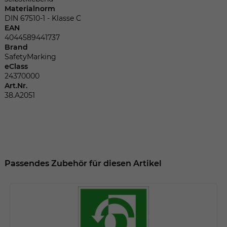
Dieser Wert speichert Ihre Consent-
Materialnorm
Einstellungen. Unter anderem eine
DIN 67510-1 - Klasse C
zufällig generierte ID, für die historische
EAN
Zweck
Speicherung Ihrer vorgenommen
4044589441737
Einstellungen, falls der Webseiten-
Brand
Betreiber dies eingestellt hat.
SafetyMarking
eClass
24370000
Art.Nr.
Name
fe_typo_user
38.A2051
Anbieter
TYPO3
Laufzeit
Sitzungsende
Wir installiert sobald sich der Nutzer an
Passendes Zubehör für diesen Artikel
Zweck
der Webseite anmeldet. Dient zum
festhalten des Login Status.