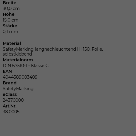
Dieser Wert speichert Ihre Consent-
Breite
Einstellungen. Unter anderem eine
30,0 cm
zufällig generierte ID, für die historische
Höhe
Zweck
15,0 cm
Speicherung Ihrer vorgenommen
Stärke
Einstellungen, falls der Webseiten-
0,1 mm
Betreiber dies eingestellt hat.
Material
SafetyMarking langnachleuchtend HI 150, Folie,
selbstklebend
Name
fe_typo_user
Materialnorm
DIN 67510-1 - Klasse C
Anbieter
TYPO3
EAN
4044589003409
Laufzeit
Sitzungsende
Brand
SafetyMarking
eClass
Wir installiert sobald sich der Nutzer an
24370000
Zweck
der Webseite anmeldet. Dient zum
Art.Nr.
festhalten des Login Status.
38.0005