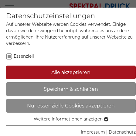
Datenschutzeinstellungen
Mo.-Fr. 09:00-17:00
Auf unserer Webseite werden Cookies verwendet. Einige
+49 (0)711 55 75 25
davon werden zwingend benötigt, während es uns andere
ermöglichen, Ihre Nutzererfahrung auf unserer Webseite zu
verbessern.
Essenziell
Mein Konto
0
Artikel im Warenkorb.
Produktanfrage
Kontak
Alle akzeptieren
inkl. MwSt.
Mein Warenkorb
Start
Sie sind hier:
Speichern & schließen
Fluchtwegschild -
Nur essenzielle Cookies akzeptieren
langnachleuchtend | Rettungsweg
links - 38.0005
Weitere Informationen anzeigen
Essenziell
Essenzielle Cookies werden für grundlegende Funktionen
Impressum
|
Datenschutz