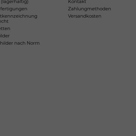
(lagerhaltig)
Kontakt
fertigungen
Zahlungmethoden
tkennzeichnung
Versandkosten
echt
etten
ilder
childer nach Norm