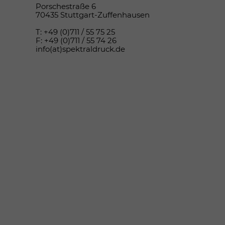
Porschestraße 6
70435 Stuttgart-Zuffenhausen
T: +49 (0)711 / 55 75 25
F: +49 (0)711 / 55 74 26
info(at)spektraldruck.de