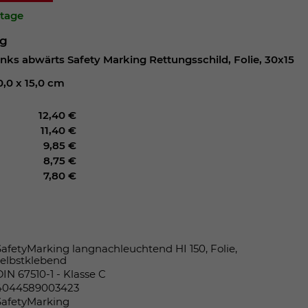
ktage
ng
nks abwärts Safety Marking Rettungsschild, Folie, 30x15
0,0 x 15,0 cm
12,40 €
11,40 €
9,85 €
8,75 €
7,80 €
SafetyMarking langnachleuchtend HI 150, Folie,
selbstklebend
DIN 67510-1 - Klasse C
4044589003423
SafetyMarking