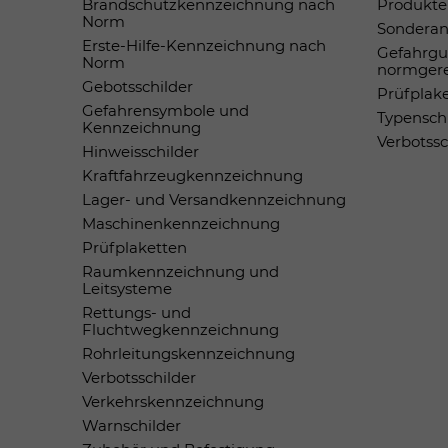
Brandschutzkennzeichnung nach
Produkte 
Norm
Sonderan
Erste-Hilfe-Kennzeichnung nach
Gefahrgu
Norm
normger
Gebotsschilder
Prüfplak
Gefahrensymbole und
Typensch
Kennzeichnung
Verbotss
Hinweisschilder
Kraftfahrzeugkennzeichnung
Lager- und Versandkennzeichnung
Maschinenkennzeichnung
Prüfplaketten
Raumkennzeichnung und
Leitsysteme
Rettungs- und
Fluchtwegkennzeichnung
Rohrleitungskennzeichnung
Verbotsschilder
Verkehrskennzeichnung
Warnschilder