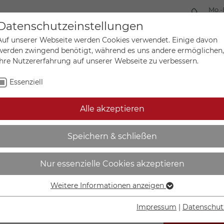
Mo.-
+49 
Datenschutzeinstellungen
Auf unserer Webseite werden Cookies verwendet. Einige davon
werden zwingend benötigt, während es uns andere ermöglichen,
Ihre Nutzererfahrung auf unserer Webseite zu verbessern.
Mein Ko
Sonderanfertigungen
Essenziell
Alle akzeptieren
achleuchtend | Rettungsw
Speichern & schließen
Nur essenzielle Cookies akzeptieren
Weitere Informationen anzeigen
Essenziell
Essenzielle Cookies werden für grundlegende Funktionen der
Impressum
|
Datenschut
Webseite benötigt. Dadurch ist gewährleistet, dass die
IN DEN W