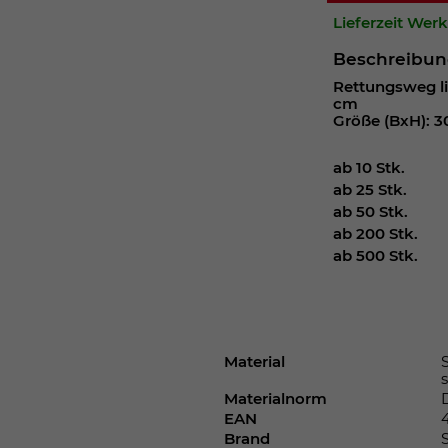
Webseite einwandfrei funktioniert.
Lieferzeit Wer
Cookie-Informationen anzeigen
Name
cookie_optin
Beschreibu
Rettungsweg li
Anbieter
cm
Größe (BxH): 3
Laufzeit
1 Jahr
ab 10 Stk.
Dieses Cookie wird verwendet, um Ihre
ab 25 Stk.
Zweck
Cookie-Einstellungen für diese Website zu
ab 50 Stk.
speichern.
ab 200 Stk.
ab 500 Stk.
Name
SgCookieOptin.lastPreferences
Anbieter
Material
Laufzeit
1 Jahr
Materialnorm
EAN
Dieser Wert speichert Ihre Consent-
Brand