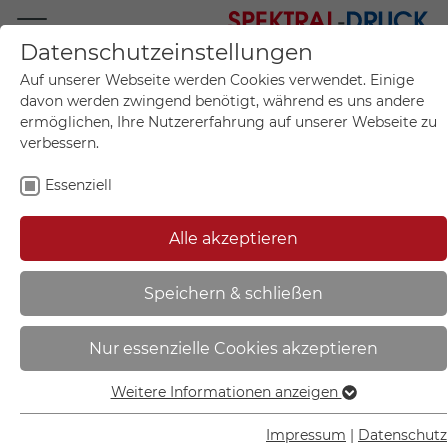
Datenschutzeinstellungen
Mo.-Fr. 09:00-17:00
Auf unserer Webseite werden Cookies verwendet. Einige
+49 (0)711 55 75 25
davon werden zwingend benötigt, während es uns andere
ermöglichen, Ihre Nutzererfahrung auf unserer Webseite zu
verbessern.
Essenziell
Mein Konto
0
Artikel im Warenkorb.
Produktanfrage
Kontak
Alle akzeptieren
inkl. MwSt.
Mein Warenkorb
Start
Sie sind hier:
Speichern & schließen
Fluchtwegschild -
Nur essenzielle Cookies akzeptieren
langnachleuchtend | Sammelstelle
- 44.A2010
Weitere Informationen anzeigen
Essenziell
Essenzielle Cookies werden für grundlegende Funktionen
Impressum
|
Datenschutz