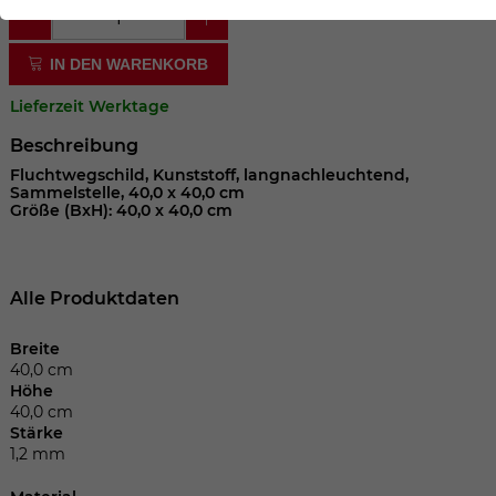
der Webseite benötigt. Dadurch ist gewährleistet, dass
die Webseite einwandfrei funktioniert.
IN DEN WARENKORB
Cookie-Informationen anzeigen
Name
cookie_optin
Lieferzeit Werktage
Anbieter
Beschreibung
Laufzeit
1 Jahr
Fluchtwegschild, Kunststoff, langnachleuchtend,
Sammelstelle, 40,0 x 40,0 cm
Größe (BxH): 40,0 x 40,0 cm
Dieses Cookie wird verwendet, um Ihre
Zweck
Cookie-Einstellungen für diese Website
zu speichern.
Alle Produktdaten
Name
SgCookieOptin.lastPreferences
Breite
40,0 cm
Höhe
Anbieter
40,0 cm
Stärke
Laufzeit
1 Jahr
1,2 mm