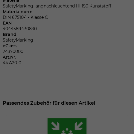
Material
Dieser Wert speichert Ihre Consent-
SafetyMarking langnachleuchtend HI 150 Kunststoff
Einstellungen. Unter anderem eine
Materialnorm
zufällig generierte ID, für die historische
Zweck
DIN 67510-1 - Klasse C
Speicherung Ihrer vorgenommen
EAN
Einstellungen, falls der Webseiten-
4044589430830
Betreiber dies eingestellt hat.
Brand
SafetyMarking
eClass
24370000
Name
fe_typo_user
Art.Nr.
44.A2010
Anbieter
TYPO3
Laufzeit
Sitzungsende
Wir installiert sobald sich der Nutzer an
Zweck
der Webseite anmeldet. Dient zum
Passendes Zubehör für diesen Artikel
festhalten des Login Status.