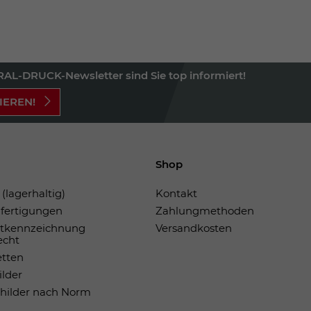
AL-DRUCK-Newsletter sind Sie top informiert!
IEREN!
Shop
(lagerhaltig)
Kontakt
fertigungen
Zahlungmethoden
tkennzeichnung
Versandkosten
echt
etten
ilder
childer nach Norm