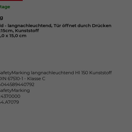
ktage
ng
d - langnachleuchtend, Tür öffnet durch Drücken
5x15cm, Kunststoff
,0 x 15,0 cm
SafetyMarking langnachleuchtend HI 150 Kunststoff
DIN 67510-1 - Klasse C
4044589440792
SafetyMarking
24370000
44.A7079