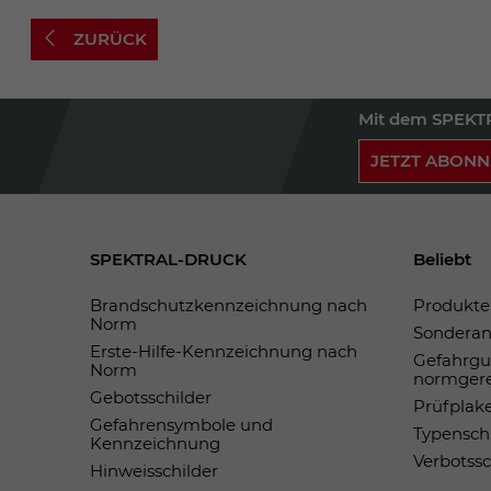
ZURÜCK
Mit dem SPEKTR
JETZT ABONN
SPEKTRAL-DRUCK
Beliebt
Brandschutzkennzeichnung nach
Produkte 
Norm
Sonderan
Erste-Hilfe-Kennzeichnung nach
Gefahrgu
Norm
normger
Gebotsschilder
Prüfplak
Gefahrensymbole und
Typensch
Kennzeichnung
Verbotss
Hinweisschilder