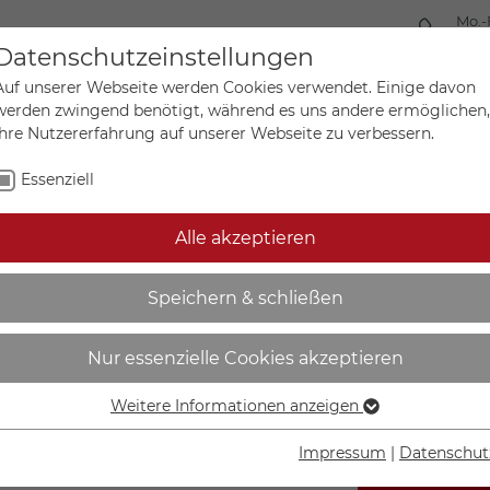
Mo.-
+49 
Datenschutzeinstellungen
Auf unserer Webseite werden Cookies verwendet. Einige davon
werden zwingend benötigt, während es uns andere ermöglichen,
Ihre Nutzererfahrung auf unserer Webseite zu verbessern.
Mein Ko
Sonderanfertigungen
Essenziell
Alle akzeptieren
achleuchtend | Tür öffnet
Speichern & schließen
Nur essenzielle Cookies akzeptieren
Weitere Informationen anzeigen
Essenziell
Essenzielle Cookies werden für grundlegende Funktionen der
Impressum
|
Datenschut
Webseite benötigt. Dadurch ist gewährleistet, dass die
IN DEN W