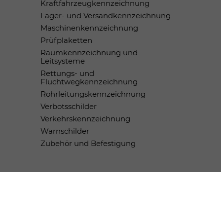
Kraftfahrzeugkennzeichnung
Lager- und Versandkennzeichnung
Maschinenkennzeichnung
Prüfplaketten
Raumkennzeichnung und
Leitsysteme
Rettungs- und
Fluchtwegkennzeichnung
Rohrleitungskennzeichnung
Verbotsschilder
Verkehrskennzeichnung
Warnschilder
Zubehör und Befestigung
Zahlungsmethoden