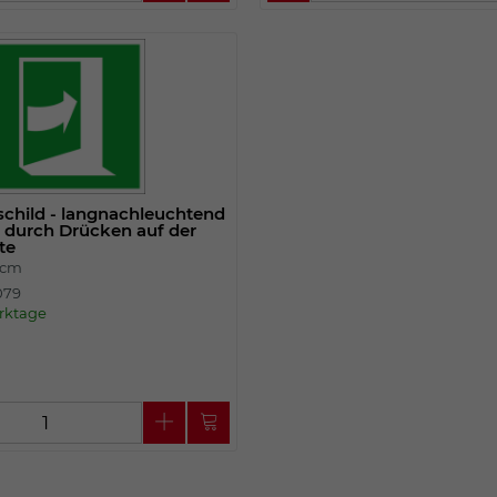
child - langnachleuchtend
t durch Drücken auf der
te
 cm
7079
erktage