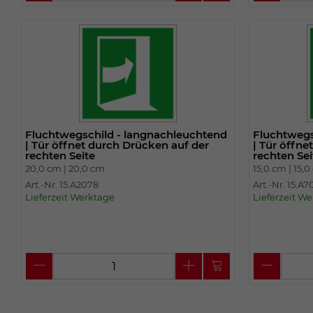
Fluchtwegschild - langnachleuchtend
Fluchtwegs
| Tür öffnet durch Drücken auf der
| Tür öffne
rechten Seite
rechten Sei
20,0 cm |
20,0 cm
15,0 cm |
15,0
Art.-Nr. 15.A2078
Art.-Nr. 15.A
Lieferzeit Werktage
Lieferzeit W