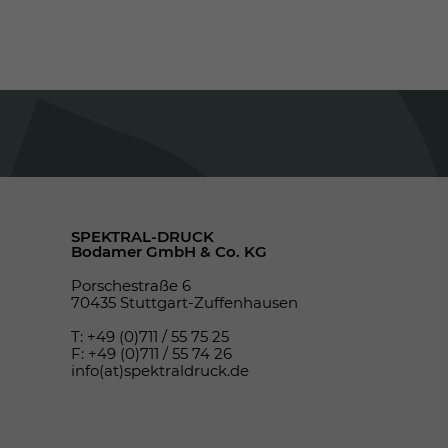
SPEKTRAL-DRUCK
Bodamer GmbH & Co. KG
Porschestraße 6
70435 Stuttgart-Zuffenhausen
T: +49 (0)711 / 55 75 25
F: +49 (0)711 / 55 74 26
info(at)spektraldruck.de