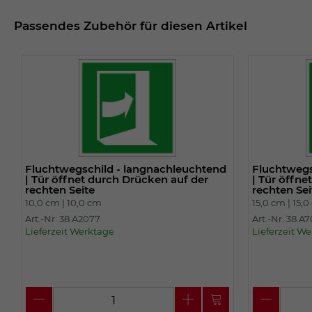
Passendes Zubehör für diesen Artikel
Fluchtwegschild - langnachleuchtend
Fluchtwegs
| Tür öffnet durch Drücken auf der
| Tür öffne
rechten Seite
rechten Sei
10,0 cm |
10,0 cm
15,0 cm |
15,0
Art.-Nr. 38.A2077
Art.-Nr. 38.A
Lieferzeit Werktage
Lieferzeit W