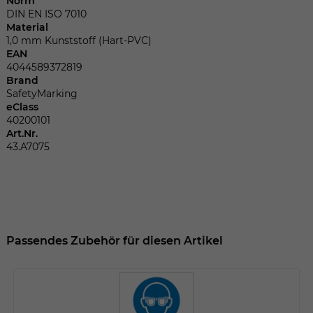
Norm
Dieser Wert speichert Ihre Consent-
DIN EN ISO 7010
Einstellungen. Unter anderem eine
Material
zufällig generierte ID, für die historische
Zweck
1,0 mm Kunststoff (Hart-PVC)
Speicherung Ihrer vorgenommen
EAN
Einstellungen, falls der Webseiten-
4044589372819
Betreiber dies eingestellt hat.
Brand
SafetyMarking
eClass
40200101
Name
fe_typo_user
Art.Nr.
43.A7075
Anbieter
TYPO3
Laufzeit
Sitzungsende
Wir installiert sobald sich der Nutzer an
Zweck
der Webseite anmeldet. Dient zum
Passendes Zubehör für diesen Artikel
festhalten des Login Status.