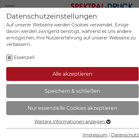
Datenschutzeinstellungen
Mo.-Fr. 09:00-17:00
Auf unserer Webseite werden Cookies verwendet. Einige
+49 (0)711 55 75 25
davon werden zwingend benötigt, während es uns andere
ermöglichen, Ihre Nutzererfahrung auf unserer Webseite zu
verbessern.
Essenziell
Mein Konto
0
Artikel im Warenkorb.
Produktanfrage
Kontak
Alle akzeptieren
inkl. MwSt.
Mein Warenkorb
Start
Sie sind hier:
Speichern & schließen
Gebots-Kombischild | In diesem
Nur essenzielle Cookies akzeptieren
Bereich Gehörschutz tragen! -
43.A7075
Weitere Informationen anzeigen
Essenziell
Essenzielle Cookies werden für grundlegende Funktionen
Impressum
|
Datenschutz