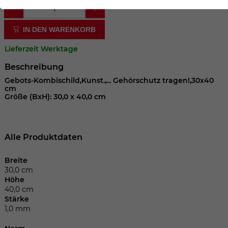
der Webseite benötigt. Dadurch ist gewährleistet, dass
die Webseite einwandfrei funktioniert.
IN DEN WARENKORB
Cookie-Informationen anzeigen
Name
cookie_optin
Lieferzeit Werktage
Anbieter
Beschreibung
Laufzeit
1 Jahr
Gebots-Kombischild,Kunst.,... Gehörschutz tragen!,30x40
cm
Größe (BxH): 30,0 x 40,0 cm
Dieses Cookie wird verwendet, um Ihre
Zweck
Cookie-Einstellungen für diese Website
zu speichern.
Alle Produktdaten
Name
SgCookieOptin.lastPreferences
Breite
30,0 cm
Höhe
Anbieter
40,0 cm
Stärke
Laufzeit
1 Jahr
1,0 mm