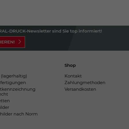
AL-DRUCK-Newsletter sind Sie top informiert!
IEREN!
Shop
(lagerhaltig)
Kontakt
fertigungen
Zahlungmethoden
tkennzeichnung
Versandkosten
echt
etten
ilder
childer nach Norm