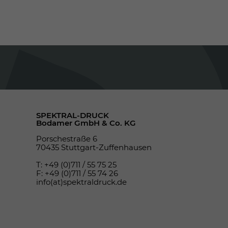
SPEKTRAL-DRUCK
Bodamer GmbH & Co. KG
Porschestraße 6
70435 Stuttgart-Zuffenhausen
T: +49 (0)711 / 55 75 25
F: +49 (0)711 / 55 74 26
info(at)spektraldruck.de