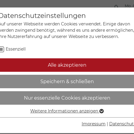
Mo.-
+49 
Datenschutzeinstellungen
Auf unserer Webseite werden Cookies verwendet. Einige davon
werden zwingend benötigt, während es uns andere ermöglichen,
Ihre Nutzererfahrung auf unserer Webseite zu verbessern.
Mein Ko
Sonderanfertigungen
Essenziell
Alle akzeptieren
pfschutz benutzen - 11.A7
Speichern & schließen
Nur essenzielle Cookies akzeptieren
Weitere Informationen anzeigen
Essenziell
IN DEN W
Essenzielle Cookies werden für grundlegende Funktionen der
Impressum
|
Datenschut
Webseite benötigt. Dadurch ist gewährleistet, dass die
Lieferzeit Wer