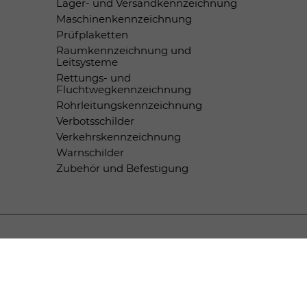
Lager- und Versandkennzeichnung
Maschinenkennzeichnung
Prüfplaketten
Raumkennzeichnung und
Leitsysteme
Rettungs- und
Fluchtwegkennzeichnung
Rohrleitungskennzeichnung
Verbotsschilder
Verkehrskennzeichnung
Warnschilder
Zubehör und Befestigung
Zahlungsmethoden