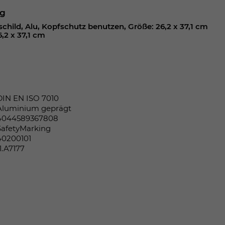
ng
hild, Alu, Kopfschutz benutzen, Größe: 26,2 x 37,1 cm
,2 x 37,1 cm
DIN EN ISO 7010
Aluminium geprägt
4044589367808
SafetyMarking
40200101
11.A7177