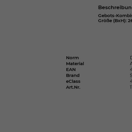
Webseite einwandfrei funktioniert.
Beschreibu
Cookie-Informationen anzeigen
Name
cookie_optin
Gebots-Kombisc
Größe (BxH): 26
Anbieter
Laufzeit
1 Jahr
Dieses Cookie wird verwendet, um Ihre
Norm
Zweck
Cookie-Einstellungen für diese Website zu
Material
speichern.
EAN
Brand
eClass
Name
SgCookieOptin.lastPreferences
Art.Nr.
Anbieter
Laufzeit
1 Jahr
Dieser Wert speichert Ihre Consent-