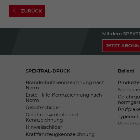
ZURÜCK
Mit dem SPEKTR
JETZT ABONN
SPEKTRAL-DRUCK
Beliebt
Brandschutzkennzeichnung nach
Produkte 
Norm
Sonderan
Erste-Hilfe-Kennzeichnung nach
Gefahrgu
Norm
normger
Gebotsschilder
Prüfplak
Gefahrensymbole und
Typensch
Kennzeichnung
Verbotss
Hinweisschilder
Kraftfahrzeugkennzeichnung