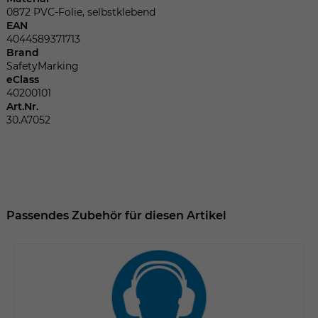
Dieser Wert speichert Ihre Consent-
0872 PVC-Folie, selbstklebend
Einstellungen. Unter anderem eine
EAN
zufällig generierte ID, für die historische
4044589371713
Zweck
Speicherung Ihrer vorgenommen
Brand
Einstellungen, falls der Webseiten-
SafetyMarking
Betreiber dies eingestellt hat.
eClass
40200101
Art.Nr.
30.A7052
Name
fe_typo_user
Anbieter
TYPO3
Laufzeit
Sitzungsende
Passendes Zubehör für diesen Artikel
Wir installiert sobald sich der Nutzer an
Zweck
der Webseite anmeldet. Dient zum
festhalten des Login Status.