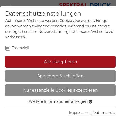
Datenschutzeinstellungen
Mo.-Fr. 09:00-17:00
Auf unserer Webseite werden Cookies verwendet. Einige
+49 (0)711 55 75 25
davon werden zwingend benötigt, während es uns andere
ermöglichen, Ihre Nutzererfahrung auf unserer Webseite zu
verbessern.
Essenziell
Mein Konto
0
Artikel im Warenkorb.
Produktanfrage
Kontak
Alle akzeptieren
inkl. MwSt.
Mein Warenkorb
Start
Sie sind hier:
Speichern & schließen
Gebotsschild auf Bogen |
Nur essenzielle Cookies akzeptieren
Gehörschutz benutzen - 30.A7052
Weitere Informationen anzeigen
Essenziell
Essenzielle Cookies werden für grundlegende Funktionen
Impressum
|
Datenschutz