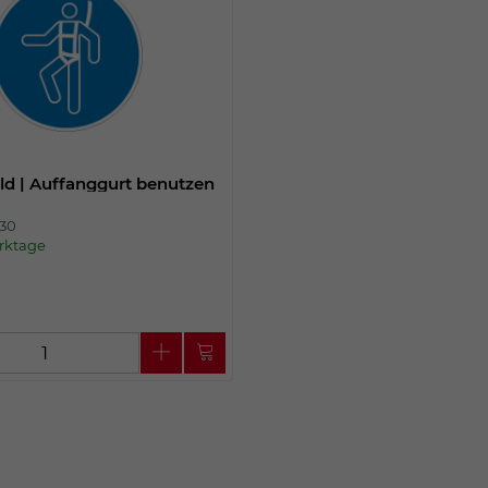
ld | Auffanggurt benutzen
330
erktage