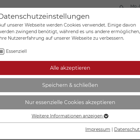
Mo.-
+49 
Datenschutzeinstellungen
Auf unserer Webseite werden Cookies verwendet. Einige davon
werden zwingend benötigt, während es uns andere ermöglichen,
Ihre Nutzererfahrung auf unserer Webseite zu verbessern.
Mein Ko
Sonderanfertigungen
Essenziell
Alle akzeptieren
urt benutzen - 21.A7327
Speichern & schließen
Nur essenzielle Cookies akzeptieren
Weitere Informationen anzeigen
Essenziell
IN DEN W
Essenzielle Cookies werden für grundlegende Funktionen der
Impressum
|
Datenschut
Webseite benötigt. Dadurch ist gewährleistet, dass die
Lieferzeit Wer