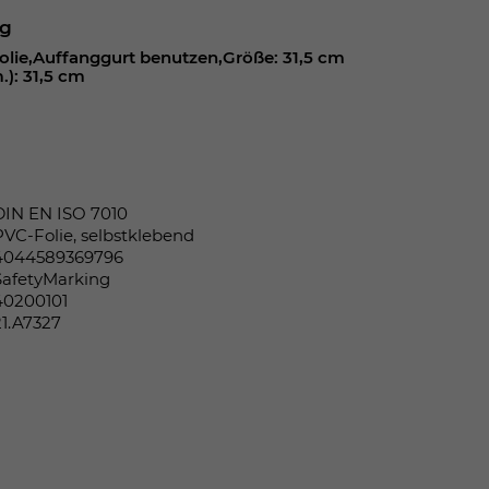
ng
olie,Auffanggurt benutzen,Größe: 31,5 cm
): 31,5 cm
DIN EN ISO 7010
PVC-Folie, selbstklebend
4044589369796
SafetyMarking
40200101
21.A7327