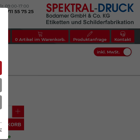
Fr. 09:00-17:00
(0)711 55 75 25
nto
0
Artikel im Warenkorb.
Produktanfrage
Kontakt
inkl. MwSt.
Mein Warenkorb
ARENKORB
z
ktage