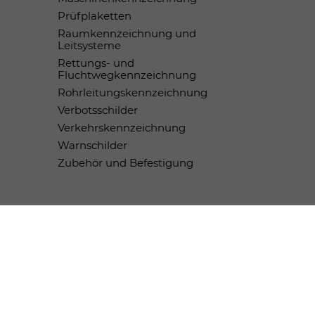
Prüfplaketten
Raumkennzeichnung und
Leitsysteme
Rettungs- und
Fluchtwegkennzeichnung
Rohrleitungskennzeichnung
Verbotsschilder
Verkehrskennzeichnung
Warnschilder
Zubehör und Befestigung
Zahlungsmethoden