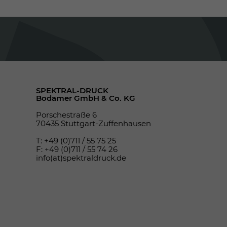
SPEKTRAL-DRUCK
Bodamer GmbH & Co. KG
Porschestraße 6
70435 Stuttgart-Zuffenhausen
T: +49 (0)711 / 55 75 25
F: +49 (0)711 / 55 74 26
info(at)spektraldruck.de