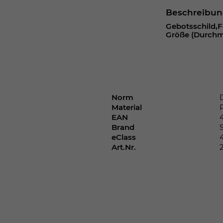
Webseite einwandfrei funktioniert.
Beschreibu
Cookie-Informationen anzeigen
Name
cookie_optin
Gebotsschild,F
Größe (Durchm.
Anbieter
Laufzeit
1 Jahr
Dieses Cookie wird verwendet, um Ihre
Norm
Zweck
Cookie-Einstellungen für diese Website zu
Material
speichern.
EAN
Brand
eClass
Name
SgCookieOptin.lastPreferences
Art.Nr.
Anbieter
Laufzeit
1 Jahr
Dieser Wert speichert Ihre Consent-