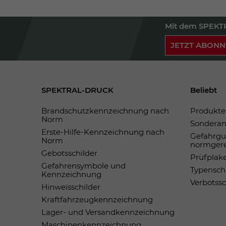
Mit dem SPEKTR
JETZT ABONN
SPEKTRAL-DRUCK
Beliebt
Brandschutzkennzeichnung nach
Produkte 
Norm
Sonderan
Erste-Hilfe-Kennzeichnung nach
Gefahrgu
Norm
normger
Gebotsschilder
Prüfplak
Gefahrensymbole und
Typensch
Kennzeichnung
Verbotss
Hinweisschilder
Kraftfahrzeugkennzeichnung
Lager- und Versandkennzeichnung
Maschinenkennzeichnung