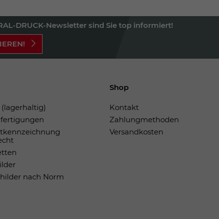
AL-DRUCK-Newsletter sind Sie top informiert!
IEREN!
Shop
(lagerhaltig)
Kontakt
fertigungen
Zahlungmethoden
tkennzeichnung
Versandkosten
echt
etten
ilder
childer nach Norm