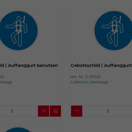
Einstellungen. Unter anderem eine zufällig
generierte ID, für die historische
Zweck
Speicherung Ihrer vorgenommen
Einstellungen, falls der Webseiten-
Betreiber dies eingestellt hat.
Name
fe_typo_user
Anbieter
TYPO3
ld | Auffanggurt benutzen
Gebotsschild | Auffanggur
Laufzeit
Sitzungsende
320
Art.-Nr. 21.A7325
erktage
Lieferzeit Werktage
Wir installiert sobald sich der Nutzer an der
Zweck
Webseite anmeldet. Dient zum festhalten
des Login Status.