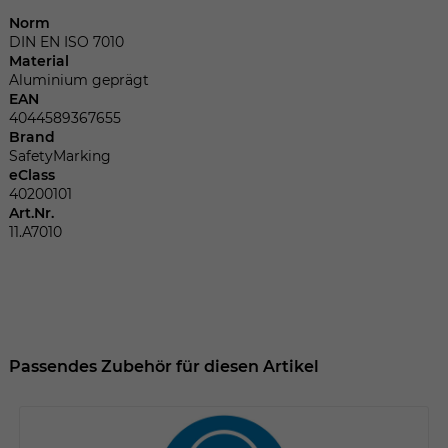
Dieser Wert speichert Ihre Consent-
Norm
Einstellungen. Unter anderem eine
DIN EN ISO 7010
zufällig generierte ID, für die historische
Zweck
Material
Speicherung Ihrer vorgenommen
Aluminium geprägt
Einstellungen, falls der Webseiten-
EAN
Betreiber dies eingestellt hat.
4044589367655
Brand
SafetyMarking
eClass
Name
fe_typo_user
40200101
Art.Nr.
Anbieter
TYPO3
11.A7010
Laufzeit
Sitzungsende
Wir installiert sobald sich der Nutzer an
Zweck
der Webseite anmeldet. Dient zum
festhalten des Login Status.
Passendes Zubehör für diesen Artikel