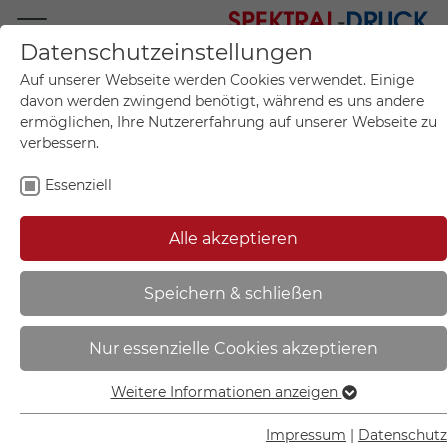
Datenschutzeinstellungen
Mo.-Fr. 09:00-17:00
Auf unserer Webseite werden Cookies verwendet. Einige
+49 (0)711 55 75 25
davon werden zwingend benötigt, während es uns andere
ermöglichen, Ihre Nutzererfahrung auf unserer Webseite zu
verbessern.
Essenziell
Mein Konto
0
Artikel im Warenkorb.
Produktanfrage
Kontak
Alle akzeptieren
inkl. MwSt.
Mein Warenkorb
Start
Sie sind hier:
Speichern & schließen
Gebotsschild | Augenschutz
Nur essenzielle Cookies akzeptieren
benutzen - 11.A7010
Weitere Informationen anzeigen
Essenziell
Essenzielle Cookies werden für grundlegende Funktionen
Impressum
|
Datenschutz