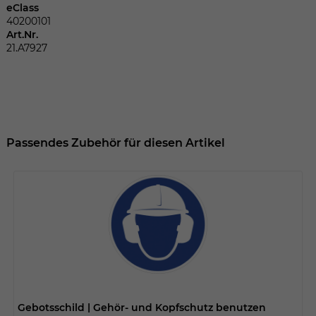
Dieser Wert speichert Ihre Consent-
eClass
Einstellungen. Unter anderem eine
40200101
zufällig generierte ID, für die historische
Art.Nr.
Zweck
Speicherung Ihrer vorgenommen
21.A7927
Einstellungen, falls der Webseiten-
Betreiber dies eingestellt hat.
Name
fe_typo_user
Passendes Zubehör für diesen Artikel
Anbieter
TYPO3
Laufzeit
Sitzungsende
Wir installiert sobald sich der Nutzer an
Zweck
der Webseite anmeldet. Dient zum
festhalten des Login Status.
Gebotsschild | Gehör- und Kopfschutz benutzen