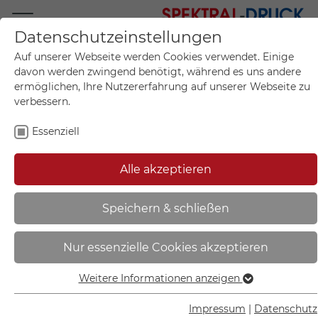
Datenschutzeinstellungen
Mo.-Fr. 09:00-17:00
Auf unserer Webseite werden Cookies verwendet. Einige
+49 (0)711 55 75 25
davon werden zwingend benötigt, während es uns andere
ermöglichen, Ihre Nutzererfahrung auf unserer Webseite zu
verbessern.
Essenziell
Mein Konto
0
Artikel im Warenkorb.
Produktanfrage
Kontak
Alle akzeptieren
inkl. MwSt.
Mein Warenkorb
Start
Sie sind hier:
Speichern & schließen
Gebotsschild | Warnweste
Nur essenzielle Cookies akzeptieren
benutzen - 11.A7356
Weitere Informationen anzeigen
Essenziell
Essenzielle Cookies werden für grundlegende Funktionen
Impressum
|
Datenschutz