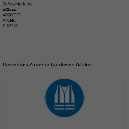
Dieser Wert speichert Ihre Consent-
SafetyMarking
Einstellungen. Unter anderem eine
eClass
zufällig generierte ID, für die historische
40200101
Zweck
Speicherung Ihrer vorgenommen
Art.Nr.
Einstellungen, falls der Webseiten-
11.A7356
Betreiber dies eingestellt hat.
Name
fe_typo_user
Passendes Zubehör für diesen Artikel
Anbieter
TYPO3
Laufzeit
Sitzungsende
Wir installiert sobald sich der Nutzer an
Zweck
der Webseite anmeldet. Dient zum
festhalten des Login Status.