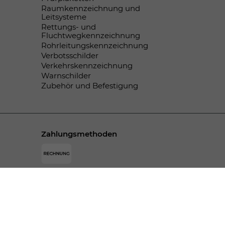
Raumkennzeichnung und
Leitsysteme
Rettungs- und
Fluchtwegkennzeichnung
Rohrleitungskennzeichnung
Verbotsschilder
Verkehrskennzeichnung
Warnschilder
Zubehör und Befestigung
Zahlungsmethoden
© SPEKTRAL-DRUCK Bodamer GmbH & Co. KG -