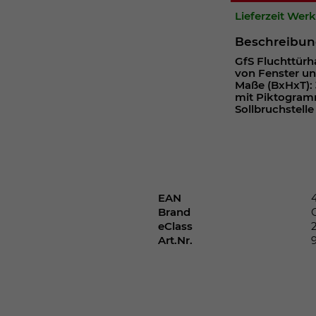
Webseite einwandfrei funktioniert.
Lieferzeit Wer
Cookie-Informationen anzeigen
Name
cookie_optin
Beschreibu
GfS Fluchttürh
Anbieter
von Fenster u
Maße (BxHxT): 
Laufzeit
1 Jahr
mit Piktogramm
Sollbruchstelle
Dieses Cookie wird verwendet, um Ihre
Zweck
Cookie-Einstellungen für diese Website zu
speichern.
EAN
Name
SgCookieOptin.lastPreferences
Brand
eClass
Anbieter
Art.Nr.
Laufzeit
1 Jahr
Dieser Wert speichert Ihre Consent-