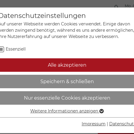
Mo.-
+49 
Datenschutzeinstellungen
Auf unserer Webseite werden Cookies verwendet. Einige davon
werden zwingend benötigt, während es uns andere ermöglichen,
Ihre Nutzererfahrung auf unserer Webseite zu verbessern.
Mein Ko
Sonderanfertigungen
Essenziell
Alle akzeptieren
 - Komplettset | zur Sich
Speichern & schließen
mit schmalem Rahmen - 90
Nur essenzielle Cookies akzeptieren
Weitere Informationen anzeigen
Essenziell
Essenzielle Cookies werden für grundlegende Funktionen der
Impressum
|
Datenschut
Webseite benötigt. Dadurch ist gewährleistet, dass die
IN DEN W