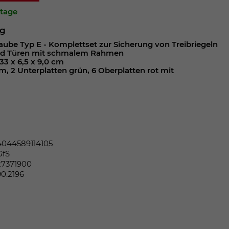
ktage
ng
aube Typ E - Komplettset zur Sicherung von Treibriegeln
nd Türen mit schmalem Rahmen
33 x 6,5 x 9,0 cm
, 2 Unterplatten grün, 6 Oberplatten rot mit
4044589114105
GfS
27371900
90.2196