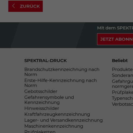
ZURÜCK
Mit dem SPEKTR
JETZT ABONN
SPEKTRAL-DRUCK
Beliebt
Brandschutzkennzeichnung nach
Produkte 
Norm
Sonderan
Erste-Hilfe-Kennzeichnung nach
Gefahrgu
Norm
normger
Gebotsschilder
Prüfplak
Gefahrensymbole und
Typensch
Kennzeichnung
Verbotss
Hinweisschilder
Kraftfahrzeugkennzeichnung
Lager- und Versandkennzeichnung
Maschinenkennzeichnung
Prüfplaketten