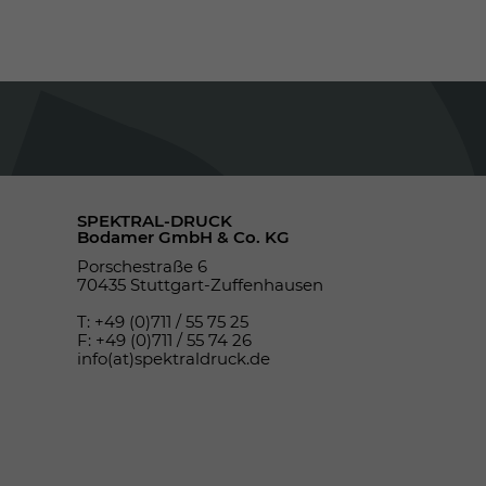
SPEKTRAL-DRUCK
Bodamer GmbH & Co. KG
Porschestraße 6
70435 Stuttgart-Zuffenhausen
T: +49 (0)711 / 55 75 25
F: +49 (0)711 / 55 74 26
info(at)spektraldruck.de