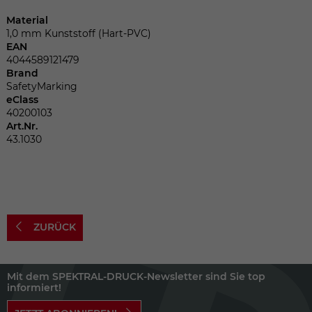
Dieser Wert speichert Ihre Consent-
Einstellungen. Unter anderem eine
Material
zufällig generierte ID, für die historische
1,0 mm Kunststoff (Hart-PVC)
Zweck
EAN
Speicherung Ihrer vorgenommen
4044589121479
Einstellungen, falls der Webseiten-
Brand
Betreiber dies eingestellt hat.
SafetyMarking
eClass
40200103
Name
fe_typo_user
Art.Nr.
43.1030
Anbieter
TYPO3
Laufzeit
Sitzungsende
Wir installiert sobald sich der Nutzer an
ZURÜCK
Zweck
der Webseite anmeldet. Dient zum
festhalten des Login Status.
Mit dem SPEKTRAL-DRUCK-Newsletter sind Sie top
informiert!