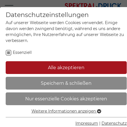
Datenschutzeinstellungen
Mo.-Fr. 09:00-17:00
Auf unserer Webseite werden Cookies verwendet. Einige
+49 (0)711 55 75 25
davon werden zwingend benötigt, während es uns andere
ermöglichen, Ihre Nutzererfahrung auf unserer Webseite zu
verbessern.
Essenziell
Mein Konto
0
Artikel im Warenkorb.
Produktanfrage
Kontak
Alle akzeptieren
inkl. MwSt.
Mein Warenkorb
Start
Sie sind hier:
Speichern & schließen
Hinweischild für
Nur essenzielle Cookies akzeptieren
Betriebsanweisungen | Hier
hängen Betriebsanweisungen aus
Weitere Informationen anzeigen
Essenziell
(orange) - 43.1030
Essenzielle Cookies werden für grundlegende Funktionen
Impressum
|
Datenschutz