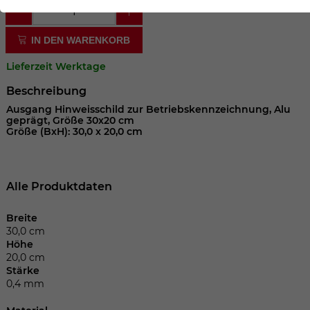
der Webseite benötigt. Dadurch ist gewährleistet, dass
die Webseite einwandfrei funktioniert.
IN DEN WARENKORB
Cookie-Informationen anzeigen
Name
cookie_optin
Lieferzeit Werktage
Anbieter
Beschreibung
Laufzeit
1 Jahr
Ausgang Hinweisschild zur Betriebskennzeichnung, Alu
geprägt, Größe 30x20 cm
Größe (BxH): 30,0 x 20,0 cm
Dieses Cookie wird verwendet, um Ihre
Zweck
Cookie-Einstellungen für diese Website
zu speichern.
Alle Produktdaten
Name
SgCookieOptin.lastPreferences
Breite
30,0 cm
Höhe
Anbieter
20,0 cm
Stärke
Laufzeit
1 Jahr
0,4 mm