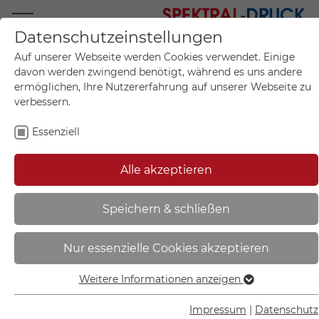
Datenschutzeinstellungen
Mo.-Fr. 09:00-17:00
Auf unserer Webseite werden Cookies verwendet. Einige
+49 (0)711 55 75 25
davon werden zwingend benötigt, während es uns andere
ermöglichen, Ihre Nutzererfahrung auf unserer Webseite zu
verbessern.
Essenziell
Mein Konto
0
Artikel im Warenkorb.
Produktanfrage
Kontak
Alle akzeptieren
inkl. MwSt.
Mein Warenkorb
Start
Sie sind hier:
Speichern & schließen
Hinweisschild -
Nur essenzielle Cookies akzeptieren
Betriebskennzeichnung | Ausgang
- 11.5809
Weitere Informationen anzeigen
Essenziell
Essenzielle Cookies werden für grundlegende Funktionen
Impressum
|
Datenschutz