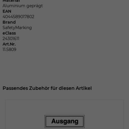
Material
Dieser Wert speichert Ihre Consent-
Aluminium geprägt
Einstellungen. Unter anderem eine
EAN
zufällig generierte ID, für die historische
Zweck
4044589017802
Speicherung Ihrer vorgenommen
Brand
Einstellungen, falls der Webseiten-
SafetyMarking
Betreiber dies eingestellt hat.
eClass
24301611
Art.Nr.
11.5809
Name
fe_typo_user
Anbieter
TYPO3
Laufzeit
Sitzungsende
Passendes Zubehör für diesen Artikel
Wir installiert sobald sich der Nutzer an
Zweck
der Webseite anmeldet. Dient zum
festhalten des Login Status.