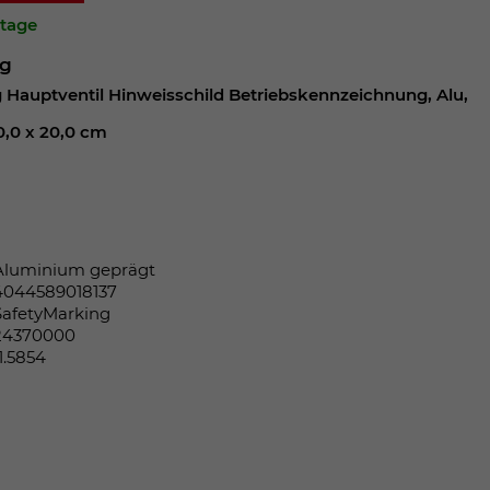
ktage
ng
Hauptventil Hinweisschild Betriebskennzeichnung, Alu,
0,0 x 20,0 cm
Aluminium geprägt
4044589018137
SafetyMarking
24370000
11.5854