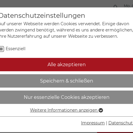
Mo.-
+49 
Datenschutzeinstellungen
Auf unserer Webseite werden Cookies verwendet. Einige davon
werden zwingend benötigt, während es uns andere ermöglichen,
Ihre Nutzererfahrung auf unserer Webseite zu verbessern.
Mein Ko
Sonderanfertigungen
Essenziell
Alle akzeptieren
skennzeichnung | Gasabsp
Speichern & schließen
Nur essenzielle Cookies akzeptieren
Weitere Informationen anzeigen
Essenziell
Essenzielle Cookies werden für grundlegende Funktionen der
Impressum
|
Datenschut
Webseite benötigt. Dadurch ist gewährleistet, dass die
IN DEN W