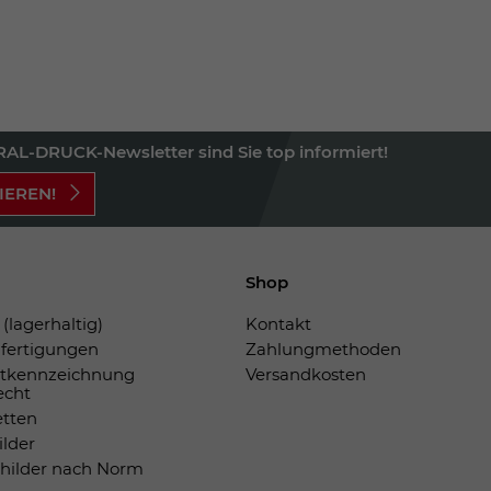
AL-DRUCK-Newsletter sind Sie top informiert!
IEREN!
Shop
(lagerhaltig)
Kontakt
fertigungen
Zahlungmethoden
tkennzeichnung
Versandkosten
echt
etten
ilder
childer nach Norm