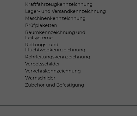
Kraftfahrzeugkennzeichnung
Lager- und Versandkennzeichnung
Maschinenkennzeichnung
Prüfplaketten
Raumkennzeichnung und
Leitsysteme
Rettungs- und
Fluchtwegkennzeichnung
Rohrleitungskennzeichnung
Verbotsschilder
Verkehrskennzeichnung
Warnschilder
Zubehör und Befestigung
Zahlungsmethoden