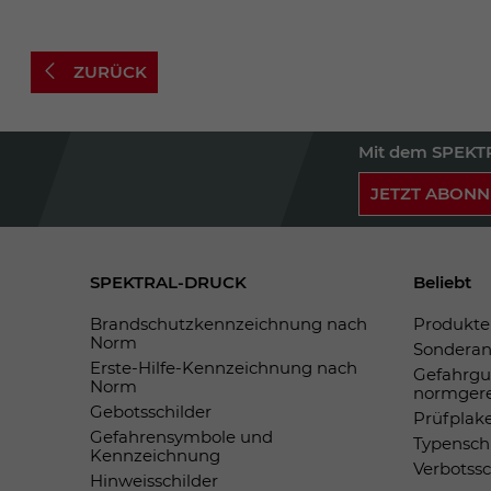
ZURÜCK
Mit dem SPEKTR
JETZT ABONN
SPEKTRAL-DRUCK
Beliebt
Brandschutzkennzeichnung nach
Produkte 
Norm
Sonderan
Erste-Hilfe-Kennzeichnung nach
Gefahrgu
Norm
normger
Gebotsschilder
Prüfplak
Gefahrensymbole und
Typensch
Kennzeichnung
Verbotss
Hinweisschilder