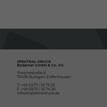
SPEKTRAL-DRUCK
Bodamer GmbH & Co. KG
Porschestraße 6
70435 Stuttgart-Zuffenhausen
T: +49 (0)711 / 55 75 25
F: +49 (0)711 / 55 74 26
info(at)spektraldruck.de