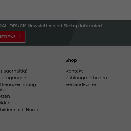
AL-DRUCK-Newsletter sind Sie top informiert!
IEREN!
Shop
(lagerhaltig)
Kontakt
fertigungen
Zahlungmethoden
tkennzeichnung
Versandkosten
echt
etten
ilder
childer nach Norm