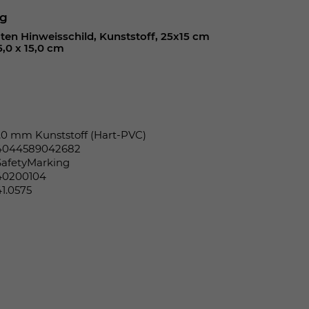
ng
en Hinweisschild, Kunststoff, 25x15 cm
5,0 x 15,0 cm
1,0 mm Kunststoff (Hart-PVC)
4044589042682
SafetyMarking
40200104
41.0575