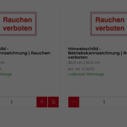
Einstellungen. Unter anderem eine zufällig
generierte ID, für die historische
Zweck
Speicherung Ihrer vorgenommen
Einstellungen, falls der Webseiten-
Betreiber dies eingestellt hat.
Name
fe_typo_user
ld -
Hinweisschild -
nnzeichnung | Rauchen
Betriebskennzeichnung | 
verboten
Anbieter
TYPO3
 cm
30,0 cm |
20,0 cm
1
Art.-Nr. 11.5072
Laufzeit
Sitzungsende
erktage
Lieferzeit Werktage
Wir installiert sobald sich der Nutzer an der
Zweck
Webseite anmeldet. Dient zum festhalten
des Login Status.