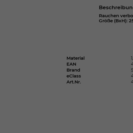
Webseite einwandfrei funktioniert.
Beschreibu
Cookie-Informationen anzeigen
Name
cookie_optin
Rauchen verbot
Größe (BxH): 2
Anbieter
Laufzeit
1 Jahr
Dieses Cookie wird verwendet, um Ihre
Material
Zweck
Cookie-Einstellungen für diese Website zu
EAN
speichern.
Brand
eClass
Art.Nr.
Name
SgCookieOptin.lastPreferences
Anbieter
Laufzeit
1 Jahr
Dieser Wert speichert Ihre Consent-