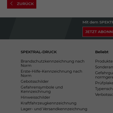
ZURÜCK
Mit dem SPEKTR
JETZT ABONN
SPEKTRAL-DRUCK
Beliebt
Brandschutzkennzeichnung nach
Produkte 
Norm
Sonderan
Erste-Hilfe-Kennzeichnung nach
Gefahrgu
Norm
normger
Gebotsschilder
Prüfplak
Gefahrensymbole und
Typensch
Kennzeichnung
Verbotss
Hinweisschilder
Kraftfahrzeugkennzeichnung
Lager- und Versandkennzeichnung