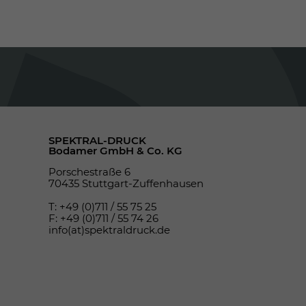
SPEKTRAL-DRUCK
Bodamer GmbH & Co. KG
Porschestraße 6
70435 Stuttgart-Zuffenhausen
T: +49 (0)711 / 55 75 25
F: +49 (0)711 / 55 74 26
info(at)spektraldruck.de