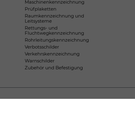
Maschinenkennzeichnung
Prüfplaketten
Raumkennzeichnung und
Leitsysteme
Rettungs- und
Fluchtwegkennzeichnung
Rohrleitungskennzeichnung
Verbotsschilder
Verkehrskennzeichnung
Warnschilder
Zubehör und Befestigung
Zahlungsmethoden