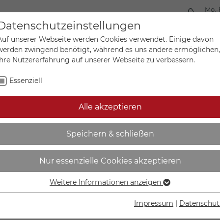
Mo.-
+49 
Datenschutzeinstellungen
Auf unserer Webseite werden Cookies verwendet. Einige davon
werden zwingend benötigt, während es uns andere ermöglichen,
Ihre Nutzererfahrung auf unserer Webseite zu verbessern.
Mein Ko
Sonderanfertigungen
Essenziell
Alle akzeptieren
skennzeichnung | Rauchen 
Speichern & schließen
Nur essenzielle Cookies akzeptieren
Weitere Informationen anzeigen
Essenziell
IN DEN W
Essenzielle Cookies werden für grundlegende Funktionen der
Impressum
|
Datenschut
Webseite benötigt. Dadurch ist gewährleistet, dass die
Lieferzeit Wer