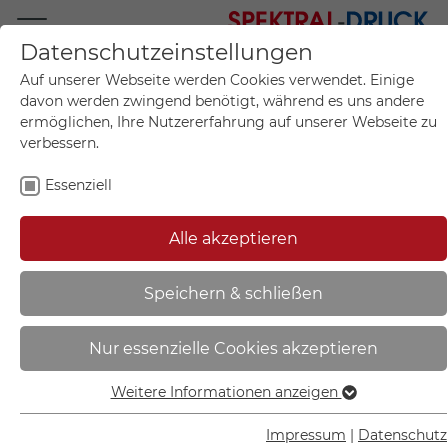
Datenschutzeinstellungen
Mo.-Fr. 09:00-17:00
Auf unserer Webseite werden Cookies verwendet. Einige
+49 (0)711 55 75 25
davon werden zwingend benötigt, während es uns andere
ermöglichen, Ihre Nutzererfahrung auf unserer Webseite zu
verbessern.
Essenziell
Mein Konto
0
Artikel im Warenkorb.
Produktanfrage
Kontak
Alle akzeptieren
inkl. MwSt.
Mein Warenkorb
Start
Sie sind hier:
Speichern & schließen
Hinweisschild -
Nur essenzielle Cookies akzeptieren
Betriebskennzeichnung |
Warenannahme - 43.5803
Weitere Informationen anzeigen
Essenziell
Essenzielle Cookies werden für grundlegende Funktionen
Impressum
|
Datenschutz