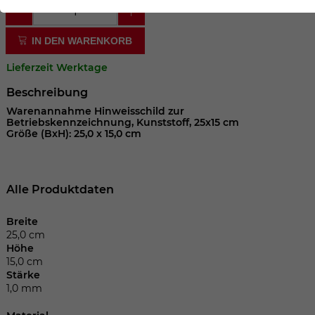
der Webseite benötigt. Dadurch ist gewährleistet, dass
die Webseite einwandfrei funktioniert.
IN DEN WARENKORB
Cookie-Informationen anzeigen
Name
cookie_optin
Lieferzeit Werktage
Anbieter
Beschreibung
Laufzeit
1 Jahr
Warenannahme Hinweisschild zur
Betriebskennzeichnung, Kunststoff, 25x15 cm
Größe (BxH): 25,0 x 15,0 cm
Dieses Cookie wird verwendet, um Ihre
Zweck
Cookie-Einstellungen für diese Website
zu speichern.
Alle Produktdaten
Name
SgCookieOptin.lastPreferences
Breite
25,0 cm
Höhe
Anbieter
15,0 cm
Stärke
Laufzeit
1 Jahr
1,0 mm