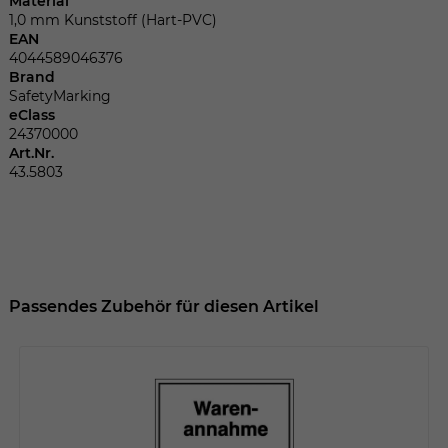
Material
Dieser Wert speichert Ihre Consent-
1,0 mm Kunststoff (Hart-PVC)
Einstellungen. Unter anderem eine
EAN
zufällig generierte ID, für die historische
Zweck
4044589046376
Speicherung Ihrer vorgenommen
Brand
Einstellungen, falls der Webseiten-
SafetyMarking
Betreiber dies eingestellt hat.
eClass
24370000
Art.Nr.
43.5803
Name
fe_typo_user
Anbieter
TYPO3
Laufzeit
Sitzungsende
Passendes Zubehör für diesen Artikel
Wir installiert sobald sich der Nutzer an
Zweck
der Webseite anmeldet. Dient zum
festhalten des Login Status.