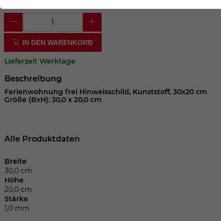
der Webseite benötigt. Dadurch ist gewährleistet, dass
die Webseite einwandfrei funktioniert.
Cookie-Informationen anzeigen
Name
cookie_optin
IN DEN WARENKORB
Anbieter
Lieferzeit Werktage
Laufzeit
1 Jahr
Beschreibung
Ferienwohnung frei Hinweisschild, Kunststoff, 30x20 cm
Größe (BxH): 30,0 x 20,0 cm
Dieses Cookie wird verwendet, um Ihre
Zweck
Cookie-Einstellungen für diese Website
zu speichern.
Alle Produktdaten
Name
SgCookieOptin.lastPreferences
Breite
30,0 cm
Anbieter
Höhe
20,0 cm
Stärke
Laufzeit
1 Jahr
1,0 mm