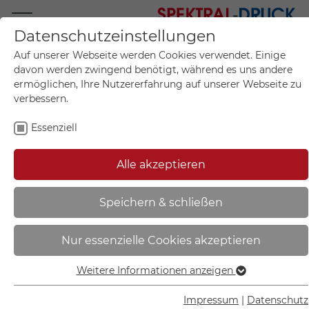
Datenschutzeinstellungen
Mo.-Fr. 09:00-17:00
Auf unserer Webseite werden Cookies verwendet. Einige
+49 (0)711 55 75 25
davon werden zwingend benötigt, während es uns andere
ermöglichen, Ihre Nutzererfahrung auf unserer Webseite zu
verbessern.
Essenziell
Mein Konto
0
Artikel im Warenkorb.
Produktanfrage
Kontak
Alle akzeptieren
inkl. MwSt.
Mein Warenkorb
Start
Sie sind hier:
Speichern & schließen
Hinweisschild - Gaststätten,
Nur essenzielle Cookies akzeptieren
Pensionen, Hotels |
Ferienwohnung frei / belegt,
Weitere Informationen anzeigen
Essenziell
doppelseitig - 41.5374
Essenzielle Cookies werden für grundlegende Funktionen
Impressum
|
Datenschutz