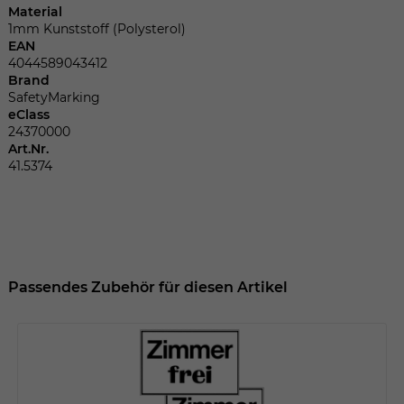
Dieser Wert speichert Ihre Consent-
Material
Einstellungen. Unter anderem eine
1mm Kunststoff (Polysterol)
zufällig generierte ID, für die historische
EAN
Zweck
Speicherung Ihrer vorgenommen
4044589043412
Brand
Einstellungen, falls der Webseiten-
SafetyMarking
Betreiber dies eingestellt hat.
eClass
24370000
Art.Nr.
Name
fe_typo_user
41.5374
Anbieter
TYPO3
Laufzeit
Sitzungsende
Wir installiert sobald sich der Nutzer an
Passendes Zubehör für diesen Artikel
Zweck
der Webseite anmeldet. Dient zum
festhalten des Login Status.