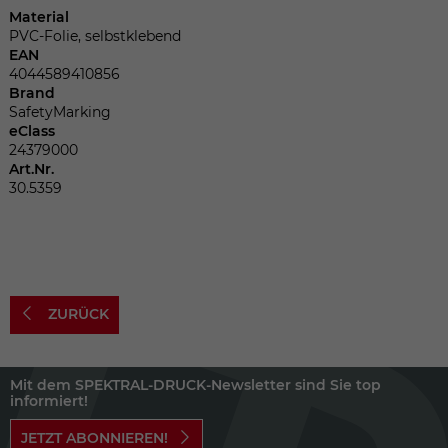
Dieser Wert speichert Ihre Consent-
Material
Einstellungen. Unter anderem eine
PVC-Folie, selbstklebend
zufällig generierte ID, für die historische
EAN
Zweck
Speicherung Ihrer vorgenommen
4044589410856
Einstellungen, falls der Webseiten-
Brand
Betreiber dies eingestellt hat.
SafetyMarking
eClass
24379000
Art.Nr.
Name
fe_typo_user
30.5359
Anbieter
TYPO3
Laufzeit
Sitzungsende
ZURÜCK
Wir installiert sobald sich der Nutzer an
Zweck
der Webseite anmeldet. Dient zum
festhalten des Login Status.
Mit dem SPEKTRAL-DRUCK-Newsletter sind Sie top
informiert!
JETZT ABONNIEREN!