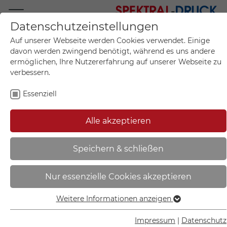
Datenschutzeinstellungen
Mo.-Fr. 09:00-17:00
Auf unserer Webseite werden Cookies verwendet. Einige
+49 (0)711 55 75 25
davon werden zwingend benötigt, während es uns andere
ermöglichen, Ihre Nutzererfahrung auf unserer Webseite zu
verbessern.
Essenziell
Mein Konto
0
Artikel im Warenkorb.
Produktanfrage
Kontak
Alle akzeptieren
inkl. MwSt.
Mein Warenkorb
Start
Sie sind hier:
Speichern & schließen
Hinweisschild - Gewerbe und
Nur essenzielle Cookies akzeptieren
Privat | Bitte keine Werbung
einwerfen - (2 Motive) - 30.5359
Weitere Informationen anzeigen
Essenziell
Essenzielle Cookies werden für grundlegende Funktionen
Impressum
|
Datenschutz