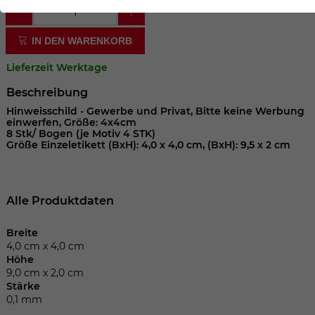
der Webseite benötigt. Dadurch ist gewährleistet, dass
die Webseite einwandfrei funktioniert.
IN DEN WARENKORB
Cookie-Informationen anzeigen
Name
cookie_optin
Lieferzeit Werktage
Anbieter
Beschreibung
Laufzeit
1 Jahr
Hinweisschild - Gewerbe und Privat, Bitte keine Werbung
einwerfen, Größe: 4x4cm
8 Stk/ Bogen (je Motiv 4 STK)
Dieses Cookie wird verwendet, um Ihre
Größe Einzeletikett (BxH): 4,0 x 4,0 cm, (BxH): 9,5 x 2 cm
Zweck
Cookie-Einstellungen für diese Website
zu speichern.
Alle Produktdaten
Name
SgCookieOptin.lastPreferences
Breite
4,0 cm x 4,0 cm
Anbieter
Höhe
9,0 cm x 2,0 cm
Laufzeit
1 Jahr
Stärke
0,1 mm