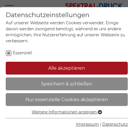
Datenschutzeinstellungen
Mo.-Fr. 09:00-17:00
Auf unserer Webseite werden Cookies verwendet. Einige
+49 (0)711 55 75 25
davon werden zwingend benötigt, während es uns andere
ermöglichen, Ihre Nutzererfahrung auf unserer Webseite zu
verbessern.
Essenziell
Mein Konto
0
Artikel im Warenkorb.
Produktanfrage
Kontak
Alle akzeptieren
inkl. MwSt.
Mein Warenkorb
Start
Sie sind hier:
Speichern & schließen
Hinweisschild | Vorsicht
Nur essenzielle Cookies akzeptieren
Dachlawinen - 50.7155
Weitere Informationen anzeigen
Essenziell
Essenzielle Cookies werden für grundlegende Funktionen
Impressum
|
Datenschutz