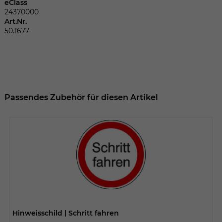
Dieser Wert speichert Ihre Consent-
eClass
Einstellungen. Unter anderem eine
24370000
Art.Nr.
zufällig generierte ID, für die historische
Zweck
50.1677
Speicherung Ihrer vorgenommen
Einstellungen, falls der Webseiten-
Betreiber dies eingestellt hat.
Name
fe_typo_user
Passendes Zubehör für diesen Artikel
Anbieter
TYPO3
Laufzeit
Sitzungsende
Wir installiert sobald sich der Nutzer an
Zweck
der Webseite anmeldet. Dient zum
festhalten des Login Status.
Hinweisschild | Schritt fahren