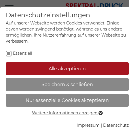
Datenschutzeinstellungen
Mo.-Fr. 09:00-17:00
Auf unserer Webseite werden Cookies verwendet. Einige
+49 (0)711 55 75 25
davon werden zwingend benötigt, während es uns andere
ermöglichen, Ihre Nutzererfahrung auf unserer Webseite zu
verbessern.
Essenziell
Mein Konto
0
Artikel im Warenkorb.
Produktanfrage
Kontak
Alle akzeptieren
inkl. MwSt.
Mein Warenkorb
Start
Sie sind hier:
Speichern & schließen
Hinweisschild | Vorsicht Giftköder -
Nur essenzielle Cookies akzeptieren
50.1677
Weitere Informationen anzeigen
Essenziell
Essenzielle Cookies werden für grundlegende Funktionen
Impressum
|
Datenschutz